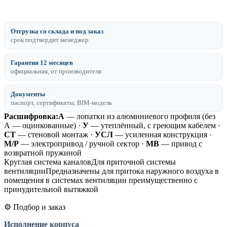
Отгрузка со склада и под заказ
срок подтвердит менеджер
Гарантия 12 месяцев
официальная, от производителя
Документы
паспорт, сертификаты, BIM-модель
Расшифровка:
А
— лопатки из алюминиевого профиля (без
А — оцинкованные) ·
У
— утеплённый, с греющим кабелем ·
СТ
— стеновой монтаж ·
УСЛ
— усиленная конструкция ·
М/Р
— электропривод / ручной сектор ·
МВ
— привод с
возвратной пружиной
Круглая система каналовДля приточной системы
вентиляцииПредназначены для притока наружного воздуха в
помещения в системах вентиляции преимущественно с
принудительной вытяжкой
⚙️ Подбор и заказ
Исполнение корпуса