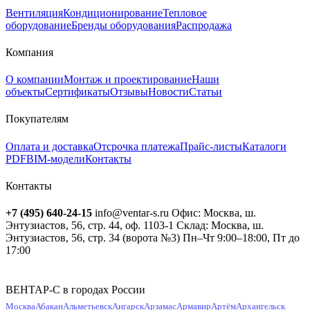
Вентиляция
Кондиционирование
Тепловое
оборудование
Бренды оборудования
Распродажа
Компания
О компании
Монтаж и проектирование
Наши
объекты
Сертификаты
Отзывы
Новости
Статьи
Покупателям
Оплата и доставка
Отсрочка платежа
Прайс-листы
Каталоги
PDF
BIM-модели
Контакты
Контакты
+7 (495) 640-24-15
info@ventar-s.ru
Офис: Москва, ш.
Энтузиастов, 56, стр. 44, оф. 1103-1
Склад: Москва, ш.
Энтузиастов, 56, стр. 34 (ворота №3)
Пн–Чт 9:00–18:00, Пт до
17:00
ВЕНТАР-С в городах России
Москва
Абакан
Альметьевск
Ангарск
Арзамас
Армавир
Артём
Архангельск