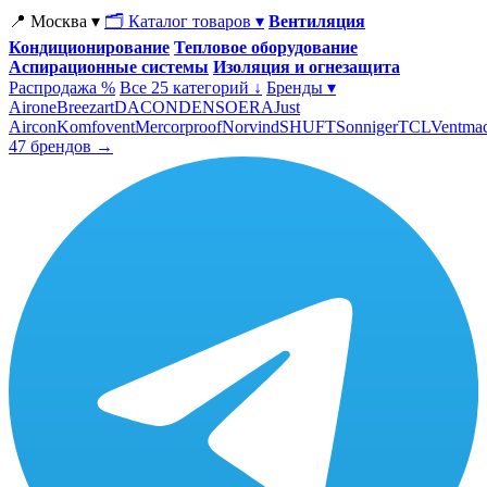
📍 Москва ▾
🗂 Каталог товаров ▾
Вентиляция
Кондиционирование
Тепловое оборудование
Аспирационные системы
Изоляция и огнезащита
Распродажа %
Все 25 категорий ↓
Бренды ▾
Airone
Breezart
DACOND
ENSO
ERA
Just
Aircon
Komfovent
Mercorproof
Norvind
SHUFT
Sonniger
TCL
Ventma
47 брендов →