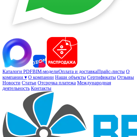
Каталоги PDF
BIM-модели
Оплата и доставка
Прайс-листы
О
компании ▾
О компании
Наши объекты
Сертификаты
Отзывы
Новости
Статьи
Отсрочка платежа
Международная
деятельность
Контакты