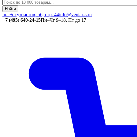
Найти
ш. Энтузиастов, 56, стр. 44
info@ventar-s.ru
+7 (495) 640-24-15
Пн–Чт 9–18, Пт до 17