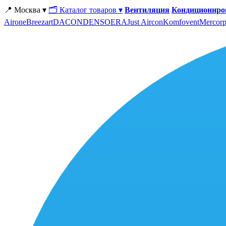
📍 Москва ▾
🗂 Каталог товаров ▾
Вентиляция
Кондициониро
Airone
Breezart
DACOND
ENSO
ERA
Just Aircon
Komfovent
Mercorp