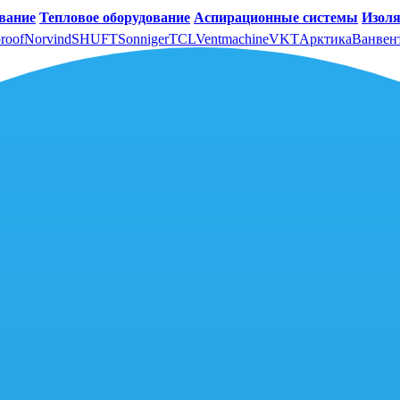
вание
Тепловое оборудование
Аспирационные системы
Изоля
roof
Norvind
SHUFT
Sonniger
TCL
Ventmachine
VKT
Арктика
Ванвен