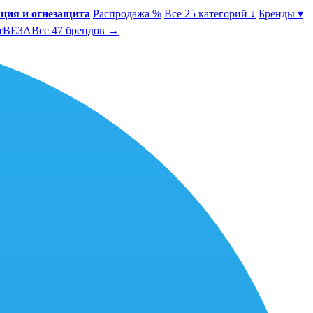
ция и огнезащита
Распродажа %
Все 25 категорий ↓
Бренды ▾
т
ВЕЗА
Все 47 брендов →