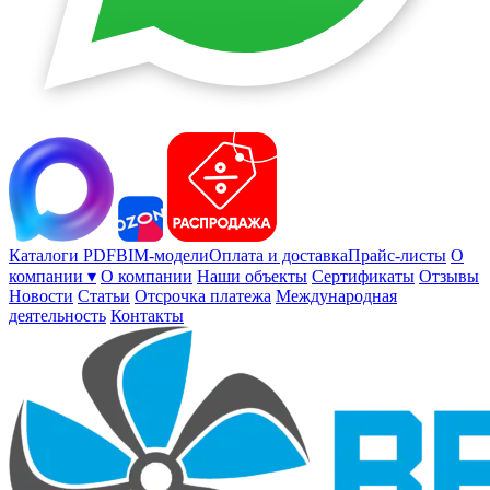
Каталоги PDF
BIM-модели
Оплата и доставка
Прайс-листы
О
компании ▾
О компании
Наши объекты
Сертификаты
Отзывы
Новости
Статьи
Отсрочка платежа
Международная
деятельность
Контакты