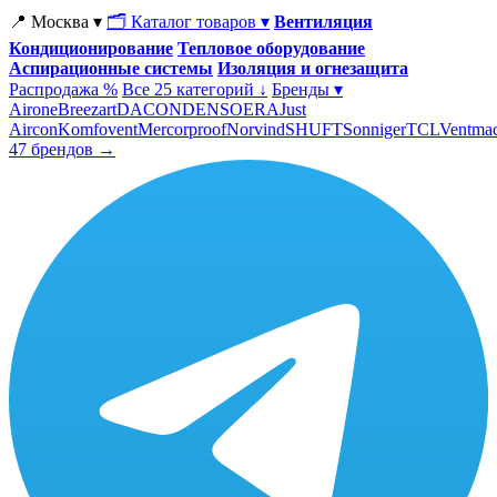
📍 Москва ▾
🗂 Каталог товаров ▾
Вентиляция
Кондиционирование
Тепловое оборудование
Аспирационные системы
Изоляция и огнезащита
Распродажа %
Все 25 категорий ↓
Бренды ▾
Airone
Breezart
DACOND
ENSO
ERA
Just
Aircon
Komfovent
Mercorproof
Norvind
SHUFT
Sonniger
TCL
Ventma
47 брендов →