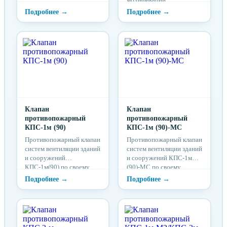
временным пределом
КПС-1м(60)-ДД
огнестойкости.
отличающиеся
временным пределом
огнестойкости.
Клапан
Клапан
противопожарный
противопожарный
КПС-1м (90)
КПС-1м (90)-МС
Противопожарный клапан
Противопожарный клапан
систем вентиляции зданий
систем вентиляции зданий
и сооружений
и сооружений КПС-1м
КПС-1м(90) по своему
(90)-МС по своему
функциональному
функциональному
назначению может
назначению может
применяться как в
применяться как в
качестве
качестве
огнезадерживающего с
огнезадерживающего с
нормально открытой
нормально открытой