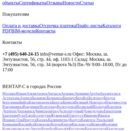
объекты
Сертификаты
Отзывы
Новости
Статьи
Покупателям
Оплата и доставка
Отсрочка платежа
Прайс-листы
Каталоги
PDF
BIM-модели
Контакты
Контакты
+7 (495) 640-24-15
info@ventar-s.ru
Офис: Москва, ш.
Энтузиастов, 56, стр. 44, оф. 1103-1
Склад: Москва, ш.
Энтузиастов, 56, стр. 34 (ворота №3)
Пн–Чт 9:00–18:00, Пт до
17:00
ВЕНТАР-С в городах России
Москва
Абакан
Альметьевск
Ангарск
Арзамас
Армавир
Артём
Архангельск
Астрахань
Ачинск
Балаково
Балашиха
Барнаул
Батайск
Белгород
Бердск
Березники
Бийск
Благовещенск
Братск
Брянск
Великий Новгород
Владивосток
Владикавказ
Владимир
Волгоград
Волгодонск
Волжский
Вологда
Воронеж
Дербент
Дзержинск
Димитровград
Долгопрудный
Домодедово
Евпатория
Екатеринбург
Елец
Ессентуки
Жуковский
Златоуст
Иваново
Ижевск
Йошкар-Ола
Иркутск
Казань
Калининград
Калуга
Каменск-Уральский
Камышин
Каспийск
Кемерово
Керчь
Киров
Кисловодск
Ковров
Коломна
Комсомольск-на-Амуре
Копейск
Королёв
Кострома
Красногорск
Краснодар