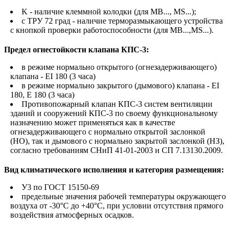
K - наличие клеммной колодки (для MB..., MS...);
с ТРУ 72 град - наличие терморазмыкающего устройства
с кнопкой проверки работоспособности (для MB...,MS...).
Предел огнестойкости клапана КПС-3:
в режиме нормально открытого (огнезадерживающего)
клапана - EI 180 (3 часа)
в режиме нормально закрытого (дымового) клапана - EI
180, E 180 (3 часа)
Противопожарный клапан КПС-3 систем вентиляции
зданий и сооружений КПС-3 по своему функциональному
назначению может применяться как в качестве
огнезадерживающего с нормально открытой заслонкой
(НО), так и дымового с нормально закрытой заслонкой (НЗ),
согласно требованиям СНиП 41-01-2003 и СП 7.13130.2009.
Вид климатического исполнения и категория размещения:
У3 по ГОСТ 15150-69
предельные значения рабочей температуры окружающего
воздуха от -30°С до +40°С, при условии отсутствия прямого
воздействия атмосферных осадков.