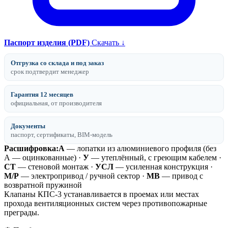
Паспорт изделия (PDF)
Скачать ↓
Отгрузка со склада и под заказ
срок подтвердит менеджер
Гарантия 12 месяцев
официальная, от производителя
Документы
паспорт, сертификаты, BIM-модель
Расшифровка:
А
— лопатки из алюминиевого профиля (без
А — оцинкованные) ·
У
— утеплённый, с греющим кабелем ·
СТ
— стеновой монтаж ·
УСЛ
— усиленная конструкция ·
М/Р
— электропривод / ручной сектор ·
МВ
— привод с
возвратной пружиной
Клапаны КПС-3 устанавливается в проемах или местах
прохода вентиляционных систем через противопожарные
преграды.