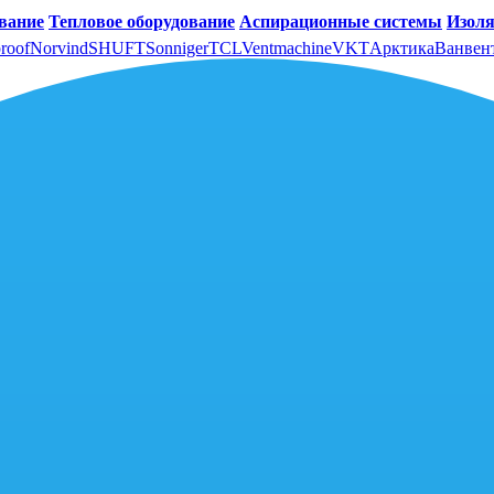
вание
Тепловое оборудование
Аспирационные системы
Изоля
roof
Norvind
SHUFT
Sonniger
TCL
Ventmachine
VKT
Арктика
Ванвен