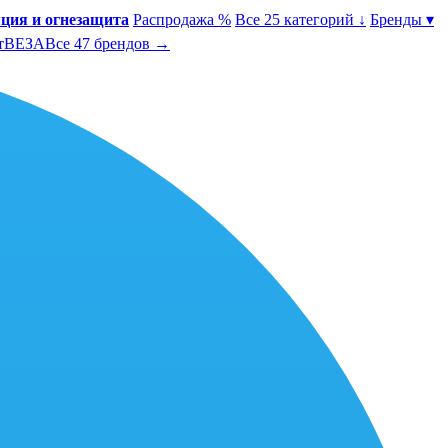
ция и огнезащита
Распродажа %
Все 25 категорий ↓
Бренды ▾
т
ВЕЗА
Все 47 брендов →