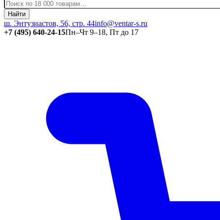
Найти
ш. Энтузиастов, 56, стр. 44
info@ventar-s.ru
+7 (495) 640-24-15
Пн–Чт 9–18, Пт до 17