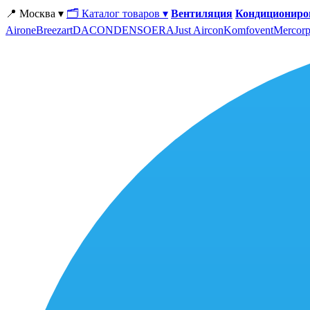
📍 Москва ▾
🗂 Каталог товаров ▾
Вентиляция
Кондициониро
Airone
Breezart
DACOND
ENSO
ERA
Just Aircon
Komfovent
Mercorp