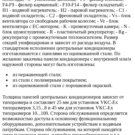
F4-F9 - фильтр карманный; - F10-F14 - фильтр складчатый; -
Н1 - водяной нагреватель; - Н2 - паровой нагреватель; - С1 -
водяной охладитель; - С2 - фреоновый охладитель; - Vs - блок
вентилятора со свободным рабочим колесом; - Ve - блок
вентилятора с ЕС-мотором; - K - промежуточная камера; - N -
блок шумоглушения; - R - пластинчатый рекуператор; - Rg -
рекуператор с промежуточным теплоносителем. Размер
секций унифицирован и зависит от расхода воздуха. В
стандартном исполнении центральные кондиционеры
изготавливаются с панелями из оцинкованной стали. По
желанию заказчика панели кондиционера с внутренней или/и
наружной стороны могут быть изготовлены:
из нержавеющей стали;
из стали с полимерным покрытием;
из оцинкованной стали с порошковой окраской.
Толщина панелей центральных кондиционеров зависит от
типоразмера и составляет 25 мм для установок VKC-Ex
типоразмеров 3,15...8 и 45 мм для установок VKC-Ex
типоразмеров 10...100. Сторона обслуживания определяется
возможностью доступа к основному функциональному
оборудованию, дополнительным устройствам и водяным
патрубкам. Сторона обслуживания, на которой находятся
открывающиеся двери, патрубки теплообменников и т.д.,