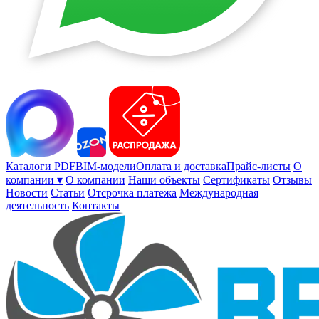
Каталоги PDF
BIM-модели
Оплата и доставка
Прайс-листы
О
компании ▾
О компании
Наши объекты
Сертификаты
Отзывы
Новости
Статьи
Отсрочка платежа
Международная
деятельность
Контакты