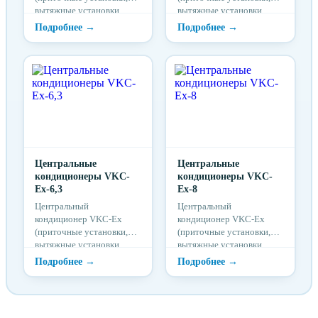
вытяжные установки,
вытяжные установки,
приточно-вытяжные
приточно-вытяжные
установки)
установки)
предназначены для
предназначены для
использования в системах
использования в системах
вентиляции и
вентиляции и
кондиционирования
кондиционирования
воздуха помещений
воздуха помещений
различного назначения.
различного назначения.
Центральные
Центральные
кондиционеры VKC-
кондиционеры VKC-
Ex-6,3
Ex-8
Центральный
Центральный
кондиционер VKC-Ex
кондиционер VKC-Ex
(приточные установки,
(приточные установки,
вытяжные установки,
вытяжные установки,
приточно-вытяжные
приточно-вытяжные
установки)
установки)
предназначены для
предназначены для
использования в системах
использования в системах
вентиляции и
вентиляции и