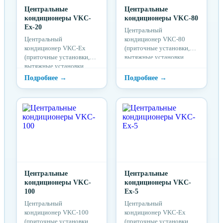
Центральные
Центральные
кондиционеры VKC-
кондиционеры VKC-80
Ex-20
Центральный
Центральный
кондиционер VKC-80
кондиционер VKC-Ex
(приточные установки,
(приточные установки,
вытяжные установки,
вытяжные установки,
приточно-вытяжные
приточно-вытяжные
установки)
установки)
предназначены для
предназначены для
использования в системах
использования в системах
вентиляции и
вентиляции и
кондиционирования
кондиционирования
воздуха помещений
воздуха помещений
различного назначения.
различного назначения.
Центральные
Центральные
кондиционеры VKC-
кондиционеры VKC-
100
Ex-5
Центральный
Центральный
кондиционер VKC-100
кондиционер VKC-Ex
(приточные установки,
(приточные установки,