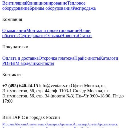
Вентиляция
Кондиционирование
Тепловое
оборудование
Бренды оборудования
Распродажа
Компания
О компании
Монтаж и проектирование
Наши
объекты
Сертификаты
Отзывы
Новости
Статьи
Покупателям
Оплата и доставка
Отсрочка платежа
Прайс-листы
Каталоги
PDF
BIM-модели
Контакты
Контакты
+7 (495) 640-24-15
info@ventar-s.ru
Офис: Москва, ш.
Энтузиастов, 56, стр. 44, оф. 1103-1
Склад: Москва, ш.
Энтузиастов, 56, стр. 34 (ворота №3)
Пн–Чт 9:00–18:00, Пт до
17:00
ВЕНТАР-С в городах России
Москва
Абакан
Альметьевск
Ангарск
Арзамас
Армавир
Артём
Архангельск