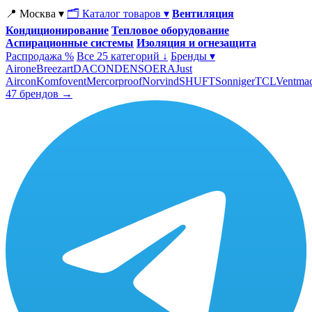
📍 Москва ▾
🗂 Каталог товаров ▾
Вентиляция
Кондиционирование
Тепловое оборудование
Аспирационные системы
Изоляция и огнезащита
Распродажа %
Все 25 категорий ↓
Бренды ▾
Airone
Breezart
DACOND
ENSO
ERA
Just
Aircon
Komfovent
Mercorproof
Norvind
SHUFT
Sonniger
TCL
Ventma
47 брендов →