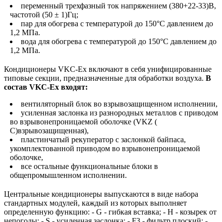
переменный трехфазный ток напряжением (380+22-33)В,
частотой (50 ± 1)Гц;
пар для обогрева с температурой до 150°С давлением до
1,2 МПа.
вода для обогрева с температурой до 150°С давлением до
1,2 МПа.
Кондиционеры VKC-Ex включают в себя унифицированные
типовые секции, предназначенные для обработки воздуха.
В
состав VKC-Ex входят:
вентиляторный блок во взрывозащищенном исполнении,
усиленная заслонка из разнородных металлов с приводом
во взрывонепроницаемой оболочке (VKZ (
C)взрывозащищенная),
пластинчатый рекуператор с заслонкой байпаса,
укомплектованной приводом во взрывонепроницаемой
оболочке,
все остальные функциональные блоки в
общепромышленном исполнении.
Центральные кондиционеры выпускаются в виде набора
стандартных модулей, каждый из которых выполняет
определенную функцию: - G - гибкая вставка; - H - козырек от
непогоды; - S - усиленная заслонка; - F3 - фильтр плоский; -