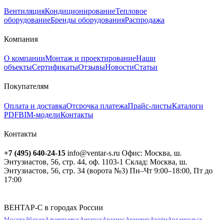
Вентиляция
Кондиционирование
Тепловое
оборудование
Бренды оборудования
Распродажа
Компания
О компании
Монтаж и проектирование
Наши
объекты
Сертификаты
Отзывы
Новости
Статьи
Покупателям
Оплата и доставка
Отсрочка платежа
Прайс-листы
Каталоги
PDF
BIM-модели
Контакты
Контакты
+7 (495) 640-24-15
info@ventar-s.ru
Офис: Москва, ш.
Энтузиастов, 56, стр. 44, оф. 1103-1
Склад: Москва, ш.
Энтузиастов, 56, стр. 34 (ворота №3)
Пн–Чт 9:00–18:00, Пт до
17:00
ВЕНТАР-С в городах России
Москва
Абакан
Альметьевск
Ангарск
Арзамас
Армавир
Артём
Архангельск