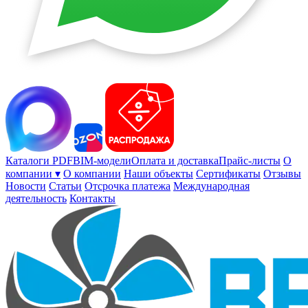
Каталоги PDF
BIM-модели
Оплата и доставка
Прайс-листы
О
компании ▾
О компании
Наши объекты
Сертификаты
Отзывы
Новости
Статьи
Отсрочка платежа
Международная
деятельность
Контакты