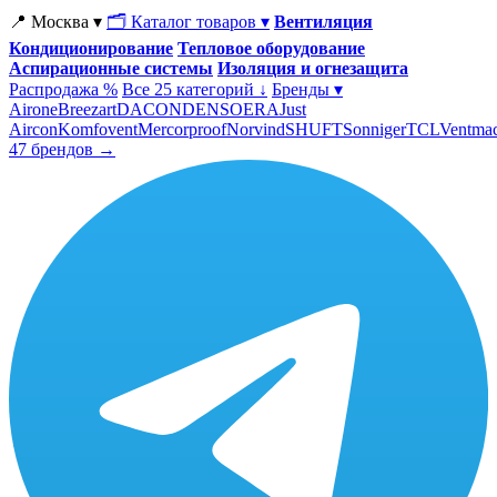
📍 Москва ▾
🗂 Каталог товаров ▾
Вентиляция
Кондиционирование
Тепловое оборудование
Аспирационные системы
Изоляция и огнезащита
Распродажа %
Все 25 категорий ↓
Бренды ▾
Airone
Breezart
DACOND
ENSO
ERA
Just
Aircon
Komfovent
Mercorproof
Norvind
SHUFT
Sonniger
TCL
Ventma
47 брендов →