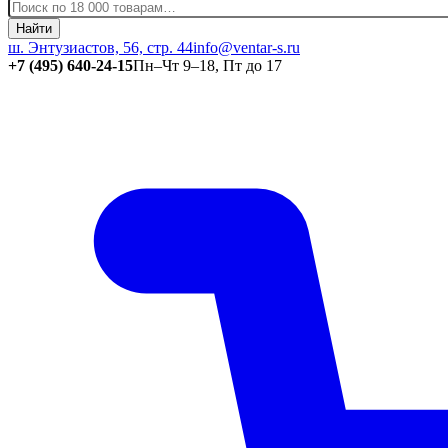
Найти
ш. Энтузиастов, 56, стр. 44
info@ventar-s.ru
+7 (495) 640-24-15
Пн–Чт 9–18, Пт до 17