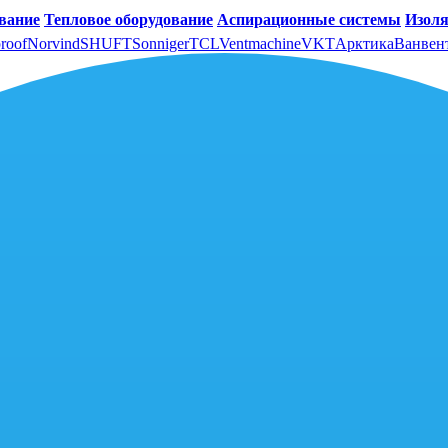
вание
Тепловое оборудование
Аспирационные системы
Изоля
roof
Norvind
SHUFT
Sonniger
TCL
Ventmachine
VKT
Арктика
Ванвен