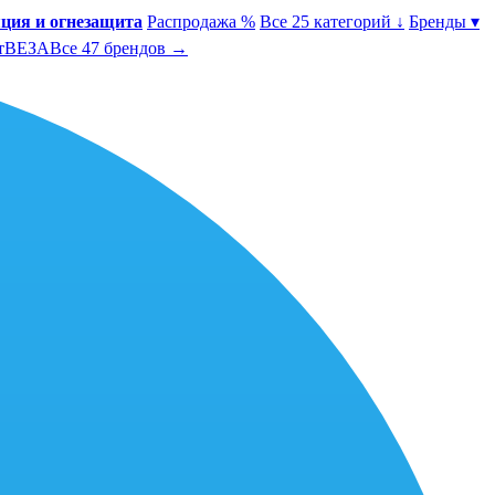
ция и огнезащита
Распродажа %
Все 25 категорий ↓
Бренды ▾
т
ВЕЗА
Все 47 брендов →