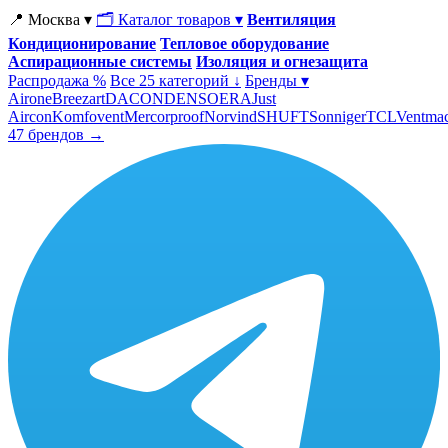
📍 Москва ▾
🗂 Каталог товаров ▾
Вентиляция
Кондиционирование
Тепловое оборудование
Аспирационные системы
Изоляция и огнезащита
Распродажа %
Все 25 категорий ↓
Бренды ▾
Airone
Breezart
DACOND
ENSO
ERA
Just
Aircon
Komfovent
Mercorproof
Norvind
SHUFT
Sonniger
TCL
Ventma
47 брендов →