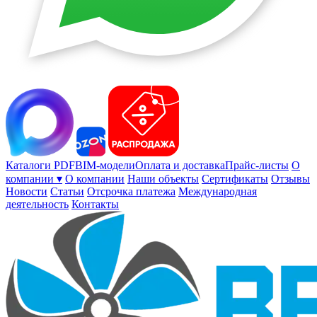
Каталоги PDF
BIM-модели
Оплата и доставка
Прайс-листы
О
компании ▾
О компании
Наши объекты
Сертификаты
Отзывы
Новости
Статьи
Отсрочка платежа
Международная
деятельность
Контакты