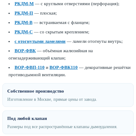
РКДМ‑М
— с круглыми отверстиями (перфорация);
РКДМ‑П
— плоская;
РКДМ‑В
— встраиваемая с фланцем;
РКДМ‑С
— со скрытым креплением;
с отогнутыми ламелями
— ламели отогнуты внутрь;
ВОР‑ФВК
— объёмная жалюзийная на
огнезадерживающий клапан;
ВОР‑ФВП‑110
и
ВОР‑ФВК110
— декоративные решётки
противодымной вентиляции.
Собственное производство
Изготовление в Москве, прямые цены от завода.
Под любой клапан
Размеры под все распространённые клапаны дымоудаления.