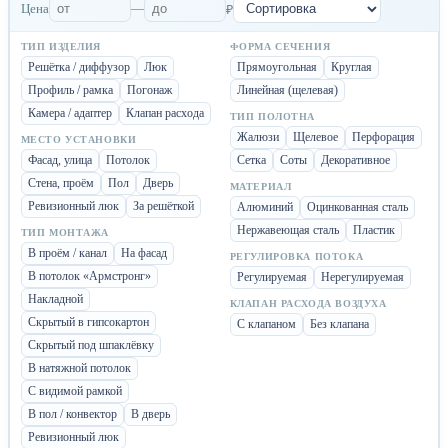
Цена
—
₽
ТИП ИЗДЕЛИЯ
ФОРМА СЕЧЕНИЯ
Решётка / диффузор
Люк
Прямоугольная
Круглая
Профиль / рамка
Погонаж
Линейная (щелевая)
Камера / адаптер
Клапан расхода
ТИП ПОЛОТНА
Жалюзи
Щелевое
Перфорация
МЕСТО УСТАНОВКИ
Фасад, улица
Потолок
Сетка
Соты
Декоративное
Стена, проём
Пол
Дверь
МАТЕРИАЛ
Ревизионный люк
За решёткой
Алюминий
Оцинкованная сталь
Нержавеющая сталь
Пластик
ТИП МОНТАЖА
В проём / канал
На фасад
РЕГУЛИРОВКА ПОТОКА
В потолок «Армстронг»
Регулируемая
Нерегулируемая
Накладной
КЛАПАН РАСХОДА ВОЗДУХА
Скрытый в гипсокартон
С клапаном
Без клапана
Скрытый под шпаклёвку
В натяжной потолок
С видимой рамкой
В пол / конвектор
В дверь
Ревизионный люк