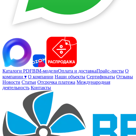
Каталоги PDF
BIM-модели
Оплата и доставка
Прайс-листы
О
компании ▾
О компании
Наши объекты
Сертификаты
Отзывы
Новости
Статьи
Отсрочка платежа
Международная
деятельность
Контакты