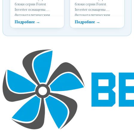
блоки серии Forest
блоки серии Forest
Inverter оснащены
Inverter оснащены
фотокаталитическим
фотокаталитическим
фильтром тонкой очистки
фильтром тонкой очистки
и имеют минимальный
и имеют минимальный
уровень шума от 26
уровень шума от 26
дБ(А). Отличительными
дБ(А). Отличительными
особенностями
особенностями
внутренних блоков серии
внутренних блоков серии
Forest являются функция
Forest являются функция
защиты от простуды
защиты от простуды
(температурная
(температурная
компенсация), функция
компенсация), функция
«любимый режим»,
«любимый режим»,
функция Follow Me и
функция Follow Me и
опциональное Wi-Fi
опциональное Wi-Fi
управление.
управление.