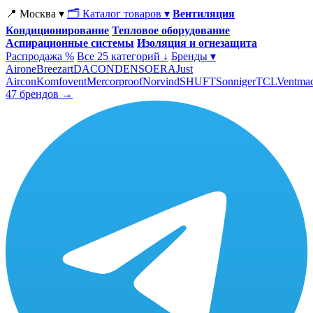
📍 Москва ▾
🗂 Каталог товаров ▾
Вентиляция
Кондиционирование
Тепловое оборудование
Аспирационные системы
Изоляция и огнезащита
Распродажа %
Все 25 категорий ↓
Бренды ▾
Airone
Breezart
DACOND
ENSO
ERA
Just
Aircon
Komfovent
Mercorproof
Norvind
SHUFT
Sonniger
TCL
Ventma
47 брендов →