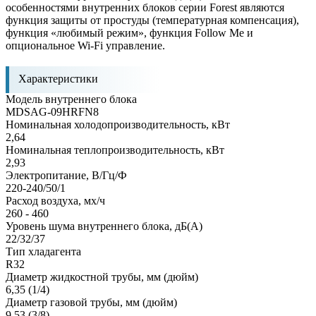
особенностями внутренних блоков серии Forest являются
функция защиты от простуды (температурная компенсация),
функция «любимый режим», функция Follow Me и
опциональное Wi-Fi управление.
Характеристики
Модель внутреннего блока
MDSAG-09HRFN8
Номинальная холодопроизводительность, кВт
2,64
Номинальная теплопроизводительность, кВт
2,93
Электропитание, В/Гц/Ф
220-240/50/1
Расход воздуха, мx/ч
260 - 460
Уровень шума внутреннего блока, дБ(А)
22/32/37
Тип хладагента
R32
Диаметр жидкостной трубы, мм (дюйм)
6,35 (1/4)
Диаметр газовой трубы, мм (дюйм)
9,53 (3/8)