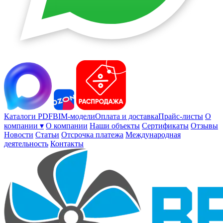
Каталоги PDF
BIM-модели
Оплата и доставка
Прайс-листы
О
компании ▾
О компании
Наши объекты
Сертификаты
Отзывы
Новости
Статьи
Отсрочка платежа
Международная
деятельность
Контакты