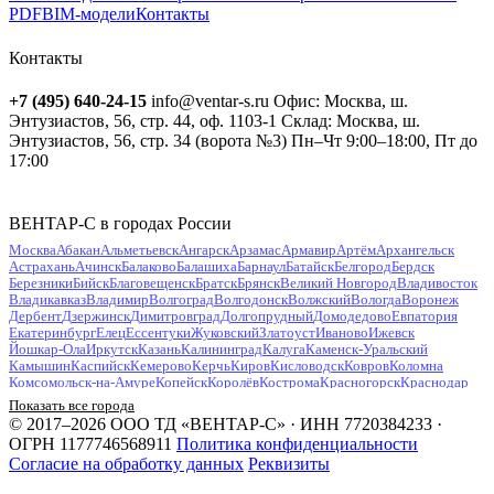
PDF
BIM-модели
Контакты
Контакты
+7 (495) 640-24-15
info@ventar-s.ru
Офис: Москва, ш.
Энтузиастов, 56, стр. 44, оф. 1103-1
Склад: Москва, ш.
Энтузиастов, 56, стр. 34 (ворота №3)
Пн–Чт 9:00–18:00, Пт до
17:00
ВЕНТАР-С в городах России
Москва
Абакан
Альметьевск
Ангарск
Арзамас
Армавир
Артём
Архангельск
Астрахань
Ачинск
Балаково
Балашиха
Барнаул
Батайск
Белгород
Бердск
Березники
Бийск
Благовещенск
Братск
Брянск
Великий Новгород
Владивосток
Владикавказ
Владимир
Волгоград
Волгодонск
Волжский
Вологда
Воронеж
Дербент
Дзержинск
Димитровград
Долгопрудный
Домодедово
Евпатория
Екатеринбург
Елец
Ессентуки
Жуковский
Златоуст
Иваново
Ижевск
Йошкар-Ола
Иркутск
Казань
Калининград
Калуга
Каменск-Уральский
Камышин
Каспийск
Кемерово
Керчь
Киров
Кисловодск
Ковров
Коломна
Комсомольск-на-Амуре
Копейск
Королёв
Кострома
Красногорск
Краснодар
Красноярск
Курган
Курск
Кызыл
Липецк
Люберцы
Магнитогорск
Майкоп
Показать все города
Махачкала
Миасс
Мурманск
Муром
Мытищи
Набережные Челны
Нальчик
© 2017–2026 ООО ТД «ВЕНТАР-С» · ИНН 7720384233 ·
Находка
Невинномысск
Нефтекамск
Нефтеюганск
Нижневартовск
Нижнекамск
ОГРН 1177746568911
Политика конфиденциальности
Нижний Новгород
Нижний Тагил
Новокузнецк
Новокуйбышевск
Согласие на обработку данных
Реквизиты
Новомосковск
Новороссийск
Новосибирск
Новочебоксарск
Новочеркасск
Новошахтинск
Новый Уренгой
Ногинск
Норильск
Ноябрьск
Обнинск