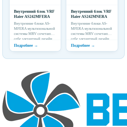
Внутренний блок VRF
Внутренний блок VRF
Haier AS242MFERA
Haier AS242MNERA
Внутренние блоки AS-
Внутренние блоки AS-
MFERA мультизональной
MFERA мультизональной
системы MRV сочетают в
системы MRV сочетают в
себе элегантный дизайн,
себе элегантный дизайн,
экономичность и
экономичность и
функциональность. ...
функциональность. ...