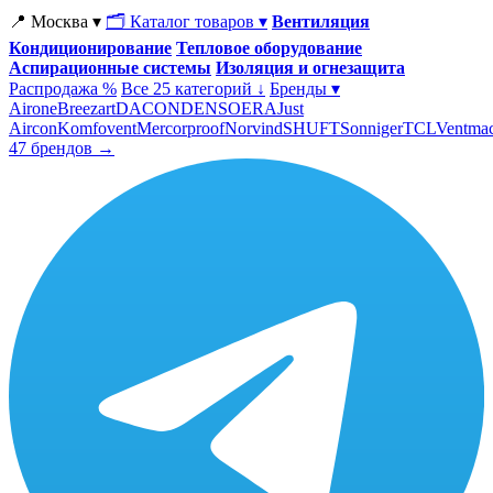
📍 Москва ▾
🗂 Каталог товаров ▾
Вентиляция
Кондиционирование
Тепловое оборудование
Аспирационные системы
Изоляция и огнезащита
Распродажа %
Все 25 категорий ↓
Бренды ▾
Airone
Breezart
DACOND
ENSO
ERA
Just
Aircon
Komfovent
Mercorproof
Norvind
SHUFT
Sonniger
TCL
Ventma
47 брендов →