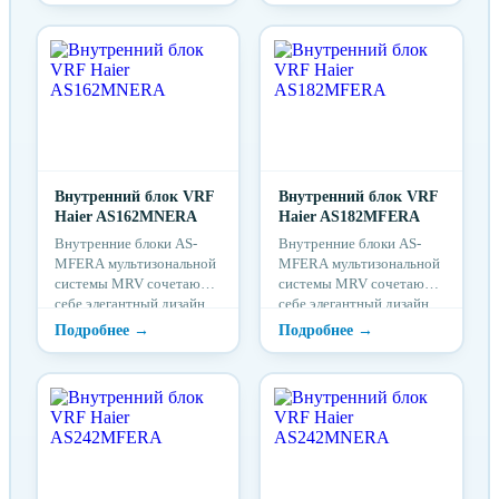
уровень шума от 26
дБ(А). Отличительными
особенностями
внутренних блоков серии
Forest являются функция
защиты от простуды
(температурная
компенсация), функция
«любимый режим»,
функция Follow Me и
Внутренний блок VRF
Внутренний блок VRF
опциональное Wi-Fi
Haier AS162MNERA
Haier AS182MFERA
управление.
Внутренние блоки AS-
Внутренние блоки AS-
MFERA мультизональной
MFERA мультизональной
системы MRV сочетают в
системы MRV сочетают в
себе элегантный дизайн,
себе элегантный дизайн,
экономичность и
экономичность и
функциональность. ...
функциональность. ...