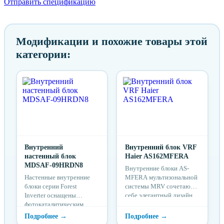
Отправить спецификацию
Модификации и похожие товары этой
категории:
Внутренний
Внутренний блок VRF
настенный блок
Haier AS162MFERA
MDSAF-09HRDN8
Внутренние блоки AS-
Настенные внутренние
MFERA мультизональной
блоки серии Forest
системы MRV сочетают в
Inverter оснащены
себе элегантный дизайн,
фотокаталитическим
экономичность и
фильтром тонкой очистки
функциональность. ...
и имеют минимальный