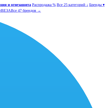
ция и огнезащита
Распродажа %
Все 25 категорий ↓
Бренды ▾
т
ВЕЗА
Все 47 брендов →