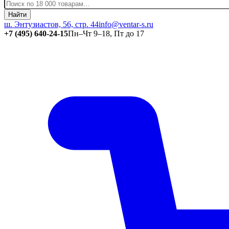
Найти
ш. Энтузиастов, 56, стр. 44
info@ventar-s.ru
+7 (495) 640-24-15
Пн–Чт 9–18, Пт до 17