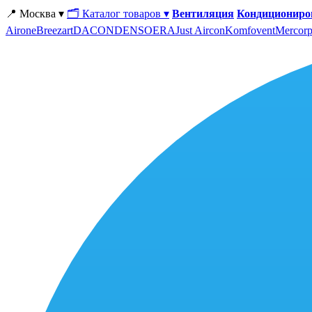
📍 Москва ▾
🗂 Каталог товаров ▾
Вентиляция
Кондициониро
Airone
Breezart
DACOND
ENSO
ERA
Just Aircon
Komfovent
Mercorp