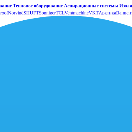
вание
Тепловое оборудование
Аспирационные системы
Изоля
roof
Norvind
SHUFT
Sonniger
TCL
Ventmachine
VKT
Арктика
Ванвен