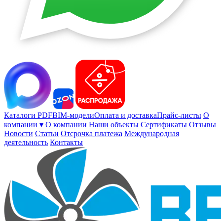
Каталоги PDF
BIM-модели
Оплата и доставка
Прайс-листы
О
компании ▾
О компании
Наши объекты
Сертификаты
Отзывы
Новости
Статьи
Отсрочка платежа
Международная
деятельность
Контакты