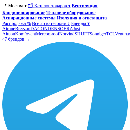
📍 Москва ▾
🗂 Каталог товаров ▾
Вентиляция
Кондиционирование
Тепловое оборудование
Аспирационные системы
Изоляция и огнезащита
Распродажа %
Все 25 категорий ↓
Бренды ▾
Airone
Breezart
DACOND
ENSO
ERA
Just
Aircon
Komfovent
Mercorproof
Norvind
SHUFT
Sonniger
TCL
Ventma
47 брендов →