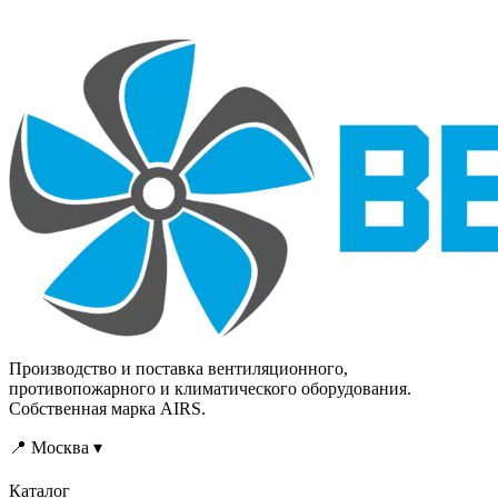
других
стального листа, с обеих
взрывобезопасных
сторон оснащен
газовых смесей, не
фланцами, которые
содержащих липких
обеспечивают простое
веществ, волокнистых и
присоединение к
абразивных материалов, с
воздуховодам и сетевым
содержанием пыли и
элементам системы.
других твердых примесей
не более 100 мг/м3. В
качестве холодоносителя
для охладителей VKKC-W
можно использовать воду
или незамерзающие
смеси.
Производство и поставка вентиляционного,
противопожарного и климатического оборудования.
Собственная марка AIRS.
📍 Москва ▾
Каталог