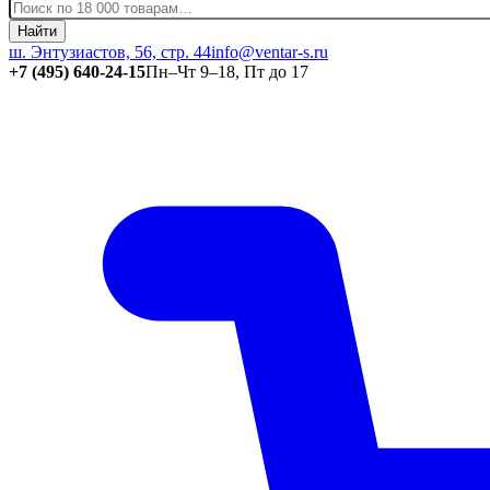
Найти
ш. Энтузиастов, 56, стр. 44
info@ventar-s.ru
+7 (495) 640-24-15
Пн–Чт 9–18, Пт до 17