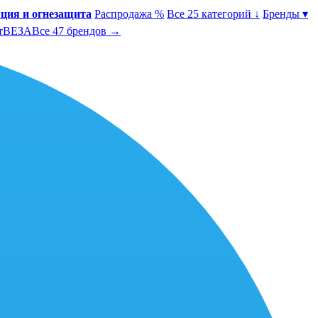
ция и огнезащита
Распродажа %
Все 25 категорий ↓
Бренды ▾
т
ВЕЗА
Все 47 брендов →