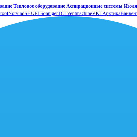
вание
Тепловое оборудование
Аспирационные системы
Изоля
roof
Norvind
SHUFT
Sonniger
TCL
Ventmachine
VKT
Арктика
Ванвен