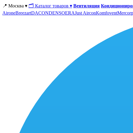
📍 Москва ▾
🗂 Каталог товаров ▾
Вентиляция
Кондициониро
Airone
Breezart
DACOND
ENSO
ERA
Just Aircon
Komfovent
Mercorp