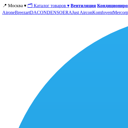
📍 Москва ▾
🗂 Каталог товаров ▾
Вентиляция
Кондициониро
Airone
Breezart
DACOND
ENSO
ERA
Just Aircon
Komfovent
Mercorp