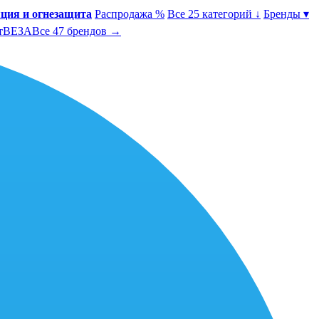
ция и огнезащита
Распродажа %
Все 25 категорий ↓
Бренды ▾
т
ВЕЗА
Все 47 брендов →