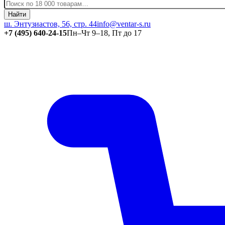
Найти
ш. Энтузиастов, 56, стр. 44
info@ventar-s.ru
+7 (495) 640-24-15
Пн–Чт 9–18, Пт до 17