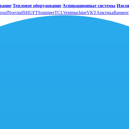
вание
Тепловое оборудование
Аспирационные системы
Изоля
roof
Norvind
SHUFT
Sonniger
TCL
Ventmachine
VKT
Арктика
Ванвен