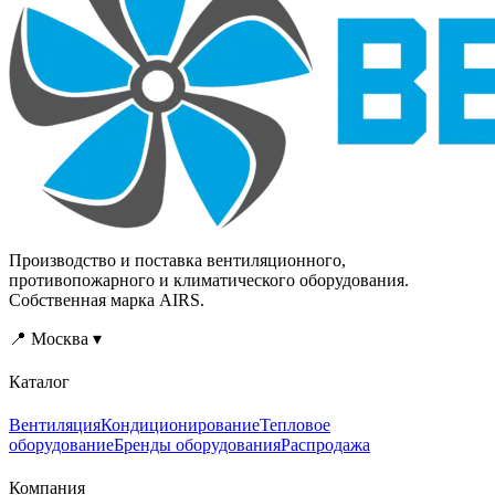
опасности по НПБ 105-03.
Данные агрегаты
устанавливаются на
кровле зданий.
Производство и поставка вентиляционного,
противопожарного и климатического оборудования.
Собственная марка AIRS.
📍 Москва ▾
Каталог
Вентиляция
Кондиционирование
Тепловое
оборудование
Бренды оборудования
Распродажа
Компания