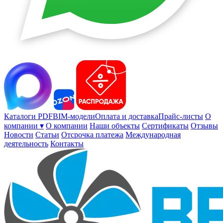
Каталоги PDF
BIM-модели
Оплата и доставка
Прайс-листы
О
компании ▾
О компании
Наши объекты
Сертификаты
Отзывы
Новости
Статьи
Отсрочка платежа
Международная
деятельность
Контакты