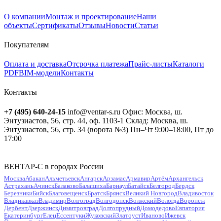
О компании
Монтаж и проектирование
Наши
объекты
Сертификаты
Отзывы
Новости
Статьи
Покупателям
Оплата и доставка
Отсрочка платежа
Прайс-листы
Каталоги
PDF
BIM-модели
Контакты
Контакты
+7 (495) 640-24-15
info@ventar-s.ru
Офис: Москва, ш.
Энтузиастов, 56, стр. 44, оф. 1103-1
Склад: Москва, ш.
Энтузиастов, 56, стр. 34 (ворота №3)
Пн–Чт 9:00–18:00, Пт до
17:00
ВЕНТАР-С в городах России
Москва
Абакан
Альметьевск
Ангарск
Арзамас
Армавир
Артём
Архангельск
Астрахань
Ачинск
Балаково
Балашиха
Барнаул
Батайск
Белгород
Бердск
Березники
Бийск
Благовещенск
Братск
Брянск
Великий Новгород
Владивосток
Владикавказ
Владимир
Волгоград
Волгодонск
Волжский
Вологда
Воронеж
Дербент
Дзержинск
Димитровград
Долгопрудный
Домодедово
Евпатория
Екатеринбург
Елец
Ессентуки
Жуковский
Златоуст
Иваново
Ижевск