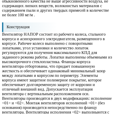
обыкновенного качества не выше агрессивности воздуха, не
содержащих липких веществ, волокнистых материалов с
содержанием пыли и других твердых примесей в количестве
не более 100 мг/м .
Конструкция
Вентилятор НАПОР состоит из рабочего колеса, стального
корпуса и асинхронного элктродвигателя, размещенного в
корпусе. Рабочее колесо выполнено с поворотными
лопатками, угол установки и количество лопаток
регулируются для получения максимального КПД для
заданного режима работы. Лопатки выполнены объемными из
высокопрочного стеклопластика. Фланцы корпуса
вентилятора отбортованы, что придает повышенную
жесткость и обеспечивает одинаковый минимальный зазор
между лопатками и корпусом по периметру. Элементы
корпуса имеют защитное полимерное покрытие, которое
обеспечивает долговременную защиту от коррозии и
отличный внешний вид. Допускается эксплуатация
вентилятора с вертикальным расположением оси.
Вентиляторы производятся в двух модификациях: исполнение
<01> и <02>. Монтаж вентиляторов исполнений <01> (без
основания) производится непосредственно по фланцу
вентилятора. Вентиляторы исполнения <02> выполныются с