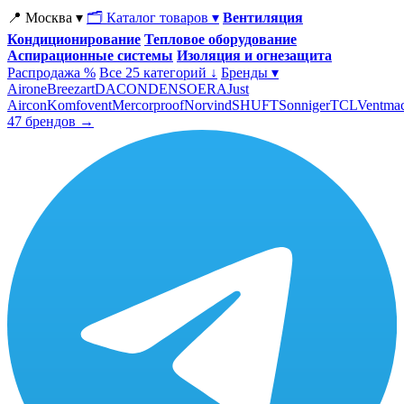
📍 Москва ▾
🗂 Каталог товаров ▾
Вентиляция
Кондиционирование
Тепловое оборудование
Аспирационные системы
Изоляция и огнезащита
Распродажа %
Все 25 категорий ↓
Бренды ▾
Airone
Breezart
DACOND
ENSO
ERA
Just
Aircon
Komfovent
Mercorproof
Norvind
SHUFT
Sonniger
TCL
Ventma
47 брендов →