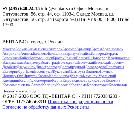
+7 (495) 640-24-15
info@ventar-s.ru
Офис: Москва, ш.
Энтузиастов, 56, стр. 44, оф. 1103-1
Склад: Москва, ш.
Энтузиастов, 56, стр. 34 (ворота №3)
Пн–Чт 9:00–18:00, Пт до
17:00
ВЕНТАР-С в городах России
Москва
Абакан
Альметьевск
Ангарск
Арзамас
Армавир
Артём
Архангельск
Астрахань
Ачинск
Балаково
Балашиха
Барнаул
Батайск
Белгород
Бердск
Березники
Бийск
Благовещенск
Братск
Брянск
Великий Новгород
Владивосток
Владикавказ
Владимир
Волгоград
Волгодонск
Волжский
Вологда
Воронеж
Дербент
Дзержинск
Димитровград
Долгопрудный
Домодедово
Евпатория
Екатеринбург
Елец
Ессентуки
Жуковский
Златоуст
Иваново
Ижевск
Йошкар-Ола
Иркутск
Казань
Калининград
Калуга
Каменск-Уральский
Камышин
Каспийск
Кемерово
Керчь
Киров
Кисловодск
Ковров
Коломна
Комсомольск-на-Амуре
Копейск
Королёв
Кострома
Красногорск
Краснодар
Красноярск
Курган
Курск
Кызыл
Липецк
Люберцы
Магнитогорск
Майкоп
Показать все города
Махачкала
Миасс
Мурманск
Муром
Мытищи
Набережные Челны
Нальчик
© 2017–2026 ООО ТД «ВЕНТАР-С» · ИНН 7720384233 ·
Находка
Невинномысск
Нефтекамск
Нефтеюганск
Нижневартовск
Нижнекамск
ОГРН 1177746568911
Политика конфиденциальности
Нижний Новгород
Нижний Тагил
Новокузнецк
Новокуйбышевск
Согласие на обработку данных
Реквизиты
Новомосковск
Новороссийск
Новосибирск
Новочебоксарск
Новочеркасск
Новошахтинск
Новый Уренгой
Ногинск
Норильск
Ноябрьск
Обнинск
Одинцово
Октябрьский
Омск
Орёл
Оренбург
Орехово-Зуево
Орск
Пенза
Первоуральск
Пермь
Петрозаводск
Петропавловск-Камчатский
Подольск
Прокопьевск
Псков
Пушкино
Пятигорск
Раменское
Ростов-на-Дону
Рубцовск
Рыбинск
Рязань
Салават
Самара
Санкт-Петербург
Саранск
Саратов