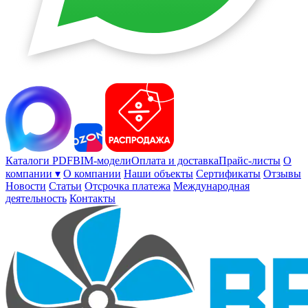
Каталоги PDF
BIM-модели
Оплата и доставка
Прайс-листы
О
компании ▾
О компании
Наши объекты
Сертификаты
Отзывы
Новости
Статьи
Отсрочка платежа
Международная
деятельность
Контакты