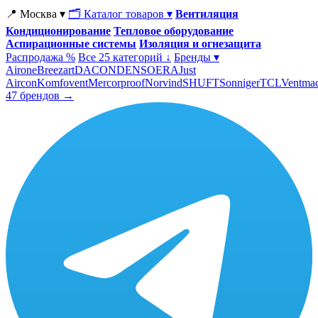
📍 Москва ▾
🗂 Каталог товаров ▾
Вентиляция
Кондиционирование
Тепловое оборудование
Аспирационные системы
Изоляция и огнезащита
Распродажа %
Все 25 категорий ↓
Бренды ▾
Airone
Breezart
DACOND
ENSO
ERA
Just
Aircon
Komfovent
Mercorproof
Norvind
SHUFT
Sonniger
TCL
Ventma
47 брендов →