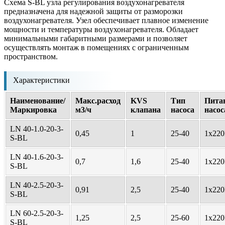
Cхема S-BL узла регулирования воздухонагревателя
предназначена для надежной защиты от разморозки
воздухонагревателя. Узел обеспечивает плавное изменение
мощности и температуры воздухонагревателя. Обладает
минимальными габаритными размерами и позволяет
осуществлять монтаж в помещениях с ограниченным
пространством.
Характеристики
Наименование/
Макс.расход
KVS
Тип
Пита
Маркировка
м3/ч
клапана
насоса
насос
LN 40-1.0-20-3-
0,45
1
25-40
1х22
S-BL
LN 40-1.6-20-3-
0,7
1,6
25-40
1х22
S-BL
LN 40-2.5-20-3-
0,91
2,5
25-40
1х22
S-BL
LN 60-2.5-20-3-
1,25
2,5
25-60
1х22
S-BL