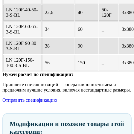
LN 120F-40-50-
50-
22,6
40
3х38
3-S-BL
120F
LN 120F-60-65-
34
60
_
3х38
3-S-BL
LN 120F-90-80-
38
90
_
3х38
3-S-BL
LN 120F-150-
56
150
_
3х38
100-3-S-BL
Нужен расчёт по спецификации?
Пришлите список позиций — оперативно посчитаем и
предложим лучшие условия, включая нестандартные размеры.
Отправить спецификацию
Модификации и похожие товары этой
категории: