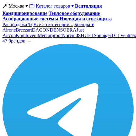
📍 Москва ▾
🗂 Каталог товаров ▾
Вентиляция
Кондиционирование
Тепловое оборудование
Аспирационные системы
Изоляция и огнезащита
Распродажа %
Все 25 категорий ↓
Бренды ▾
Airone
Breezart
DACOND
ENSO
ERA
Just
Aircon
Komfovent
Mercorproof
Norvind
SHUFT
Sonniger
TCL
Ventma
47 брендов →