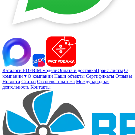
Каталоги PDF
BIM-модели
Оплата и доставка
Прайс-листы
О
компании ▾
О компании
Наши объекты
Сертификаты
Отзывы
Новости
Статьи
Отсрочка платежа
Международная
деятельность
Контакты