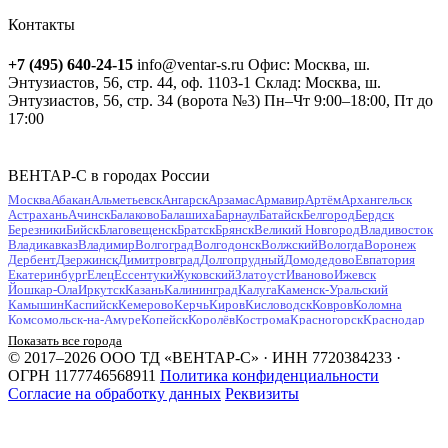
Контакты
+7 (495) 640-24-15
info@ventar-s.ru
Офис: Москва, ш.
Энтузиастов, 56, стр. 44, оф. 1103-1
Склад: Москва, ш.
Энтузиастов, 56, стр. 34 (ворота №3)
Пн–Чт 9:00–18:00, Пт до
17:00
ВЕНТАР-С в городах России
Москва
Абакан
Альметьевск
Ангарск
Арзамас
Армавир
Артём
Архангельск
Астрахань
Ачинск
Балаково
Балашиха
Барнаул
Батайск
Белгород
Бердск
Березники
Бийск
Благовещенск
Братск
Брянск
Великий Новгород
Владивосток
Владикавказ
Владимир
Волгоград
Волгодонск
Волжский
Вологда
Воронеж
Дербент
Дзержинск
Димитровград
Долгопрудный
Домодедово
Евпатория
Екатеринбург
Елец
Ессентуки
Жуковский
Златоуст
Иваново
Ижевск
Йошкар-Ола
Иркутск
Казань
Калининград
Калуга
Каменск-Уральский
Камышин
Каспийск
Кемерово
Керчь
Киров
Кисловодск
Ковров
Коломна
Комсомольск-на-Амуре
Копейск
Королёв
Кострома
Красногорск
Краснодар
Красноярск
Курган
Курск
Кызыл
Липецк
Люберцы
Магнитогорск
Майкоп
Показать все города
Махачкала
Миасс
Мурманск
Муром
Мытищи
Набережные Челны
Нальчик
© 2017–2026 ООО ТД «ВЕНТАР-С» · ИНН 7720384233 ·
Находка
Невинномысск
Нефтекамск
Нефтеюганск
Нижневартовск
Нижнекамск
ОГРН 1177746568911
Политика конфиденциальности
Нижний Новгород
Нижний Тагил
Новокузнецк
Новокуйбышевск
Согласие на обработку данных
Реквизиты
Новомосковск
Новороссийск
Новосибирск
Новочебоксарск
Новочеркасск
Новошахтинск
Новый Уренгой
Ногинск
Норильск
Ноябрьск
Обнинск
Одинцово
Октябрьский
Омск
Орёл
Оренбург
Орехово-Зуево
Орск
Пенза
Первоуральск
Пермь
Петрозаводск
Петропавловск-Камчатский
Подольск