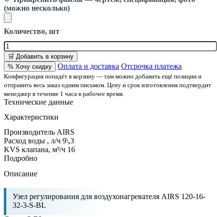
(можно несколько)
Количество, шт
🛒 Добавить в корзину
Оплата и доставка
Отсрочка платежа
% Хочу скидку
Конфигурация попадёт в корзину — там можно добавить ещё позиции и
отправить весь заказ одним письмом. Цену и срок изготовления подтвердит
менеджер в течение 1 часа в рабочее время.
Технические данные
Характеристики
Производитель
AIRS
Расход воды , л/ч
9\,3
KVS клапана, м³/ч
16
Подробно
Описание
Узел регулирования для воздухонагревателя AIRS 120-16-
32-3-S-BL