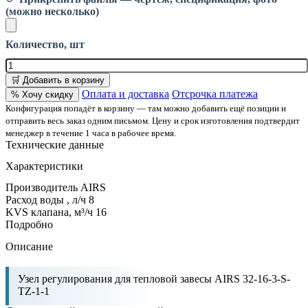
(можно несколько)
Количество, шт
🛒 Добавить в корзину
Оплата и доставка
Отсрочка платежа
% Хочу скидку
Конфигурация попадёт в корзину — там можно добавить ещё позиции и
отправить весь заказ одним письмом. Цену и срок изготовления подтвердит
менеджер в течение 1 часа в рабочее время.
Технические данные
Характеристики
Производитель
AIRS
Расход воды , л/ч
8
KVS клапана, м³/ч
16
Подробно
Описание
Узел регулирования для тепловой завесы AIRS 32-16-3-S-
TZ-1-1