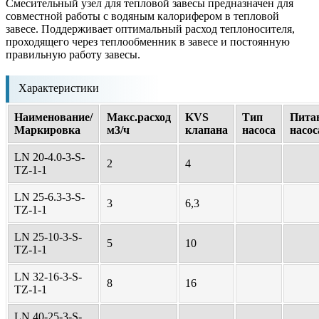
Cмесительный узел для тепловой завесы предназначен для
совместной работы с водяным калорифером в тепловой
завесе. Поддерживает оптимальный расход теплоносителя,
проходящего через теплообменник в завесе и постоянную
правильную работу завесы.
Характеристики
Наименование/
Макс.расход
KVS
Тип
Пита
Маркировка
м3/ч
клапана
насоса
насос
LN 20-4.0-3-S-
2
4
TZ-1-1
LN 25-6.3-3-S-
3
6,3
TZ-1-1
LN 25-10-3-S-
5
10
TZ-1-1
LN 32-16-3-S-
8
16
TZ-1-1
LN 40-25-3-S-