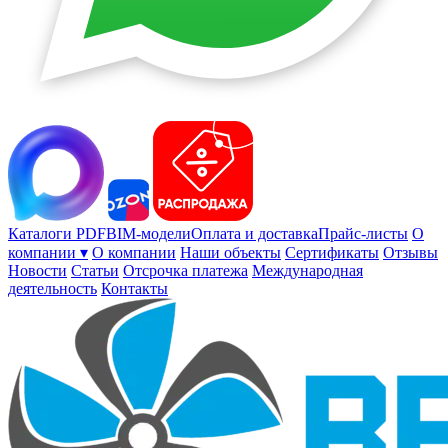
Каталоги PDF
BIM-модели
Оплата и доставка
Прайс-листы
О
компании ▾
О компании
Наши объекты
Сертификаты
Отзывы
Новости
Статьи
Отсрочка платежа
Международная
деятельность
Контакты