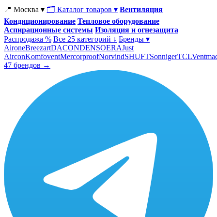
📍 Москва ▾
🗂 Каталог товаров ▾
Вентиляция
Кондиционирование
Тепловое оборудование
Аспирационные системы
Изоляция и огнезащита
Распродажа %
Все 25 категорий ↓
Бренды ▾
Airone
Breezart
DACOND
ENSO
ERA
Just
Aircon
Komfovent
Mercorproof
Norvind
SHUFT
Sonniger
TCL
Ventma
47 брендов →