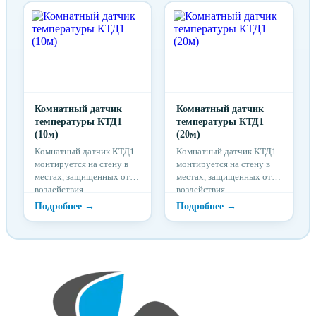
Комнатный датчик
Комнатный датчик
температуры КТД1
температуры КТД1
(10м)
(20м)
Комнатный датчик КТД1
Комнатный датчик КТД1
монтируется на стену в
монтируется на стену в
местах, защищенных от
местах, защищенных от
воздействия
воздействия
обогревательных
обогревательных
приборов и прямых
приборов и прямых
солнечных лучей.
солнечных лучей.
Используются для
Используются для
измерения температуры в
измерения температуры в
помещении. Датчики
помещении. Датчики
используются для работы
используются для работы
с любыми контроллерами,
с любыми контроллерами,
использующими стандарт
использующими стандарт