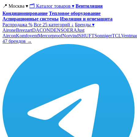
📍 Москва ▾
🗂 Каталог товаров ▾
Вентиляция
Кондиционирование
Тепловое оборудование
Аспирационные системы
Изоляция и огнезащита
Распродажа %
Все 25 категорий ↓
Бренды ▾
Airone
Breezart
DACOND
ENSO
ERA
Just
Aircon
Komfovent
Mercorproof
Norvind
SHUFT
Sonniger
TCL
Ventma
47 брендов →