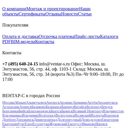
О компании
Монтаж и проектирование
Наши
объекты
Сертификаты
Отзывы
Новости
Статьи
Покупателям
Оплата и доставка
Отсрочка платежа
Прайс-листы
Каталоги
PDF
BIM-модели
Контакты
Контакты
+7 (495) 640-24-15
info@ventar-s.ru
Офис: Москва, ш.
Энтузиастов, 56, стр. 44, оф. 1103-1
Склад: Москва, ш.
Энтузиастов, 56, стр. 34 (ворота №3)
Пн–Чт 9:00–18:00, Пт до
17:00
ВЕНТАР-С в городах России
Москва
Абакан
Альметьевск
Ангарск
Арзамас
Армавир
Артём
Архангельск
Астрахань
Ачинск
Балаково
Балашиха
Барнаул
Батайск
Белгород
Бердск
Березники
Бийск
Благовещенск
Братск
Брянск
Великий Новгород
Владивосток
Владикавказ
Владимир
Волгоград
Волгодонск
Волжский
Вологда
Воронеж
Дербент
Дзержинск
Димитровград
Долгопрудный
Домодедово
Евпатория
Екатеринбург
Елец
Ессентуки
Жуковский
Златоуст
Иваново
Ижевск