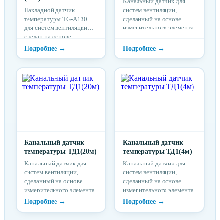
Канальный датчик для
Накладной датчик
систем вентиляции,
температуры TG-A130
сделанный на основе
для систем вентиляции
измерительного элемента
сделан на основе
NTC10к.
линеаризованного
измерительного элемента
NTC10 кОм. Имеет
линейную
характеристику в
диапазоне 0...30 ºС.
Канальный датчик
Канальный датчик
температуры ТД1(20м)
температуры ТД1(4м)
Канальный датчик для
Канальный датчик для
систем вентиляции,
систем вентиляции,
сделанный на основе
сделанный на основе
измерительного элемента
измерительного элемента
NTC10к.
NTC10к.