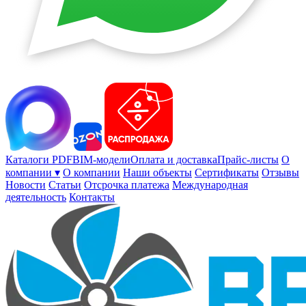
Каталоги PDF
BIM-модели
Оплата и доставка
Прайс-листы
О
компании ▾
О компании
Наши объекты
Сертификаты
Отзывы
Новости
Статьи
Отсрочка платежа
Международная
деятельность
Контакты