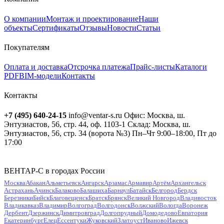
О компании
Монтаж и проектирование
Наши
объекты
Сертификаты
Отзывы
Новости
Статьи
Покупателям
Оплата и доставка
Отсрочка платежа
Прайс-листы
Каталоги
PDF
BIM-модели
Контакты
Контакты
+7 (495) 640-24-15
info@ventar-s.ru
Офис: Москва, ш.
Энтузиастов, 56, стр. 44, оф. 1103-1
Склад: Москва, ш.
Энтузиастов, 56, стр. 34 (ворота №3)
Пн–Чт 9:00–18:00, Пт до
17:00
ВЕНТАР-С в городах России
Москва
Абакан
Альметьевск
Ангарск
Арзамас
Армавир
Артём
Архангельск
Астрахань
Ачинск
Балаково
Балашиха
Барнаул
Батайск
Белгород
Бердск
Березники
Бийск
Благовещенск
Братск
Брянск
Великий Новгород
Владивосток
Владикавказ
Владимир
Волгоград
Волгодонск
Волжский
Вологда
Воронеж
Дербент
Дзержинск
Димитровград
Долгопрудный
Домодедово
Евпатория
Екатеринбург
Елец
Ессентуки
Жуковский
Златоуст
Иваново
Ижевск