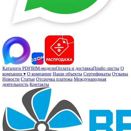
Каталоги PDF
BIM-модели
Оплата и доставка
Прайс-листы
О
компании ▾
О компании
Наши объекты
Сертификаты
Отзывы
Новости
Статьи
Отсрочка платежа
Международная
деятельность
Контакты