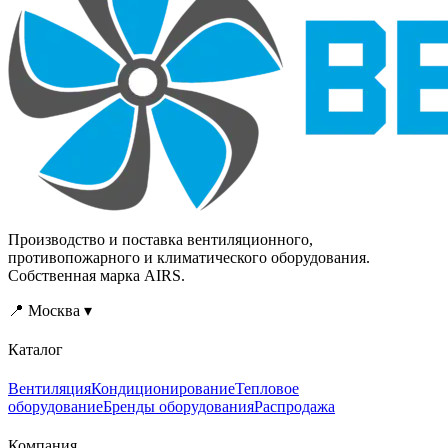
проветривании, при этом
проветривании, при этом
дышится легко и
дышится легко и
комфортно.
комфортно.
Производство и поставка вентиляционного,
противопожарного и климатического оборудования.
Собственная марка AIRS.
📍 Москва ▾
Каталог
Вентиляция
Кондиционирование
Тепловое
оборудование
Бренды оборудования
Распродажа
Компания