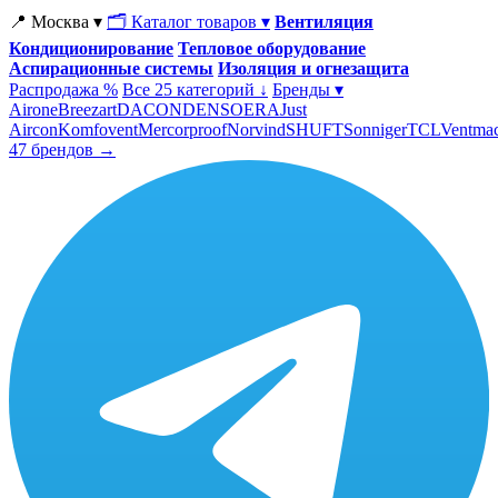
📍 Москва ▾
🗂 Каталог товаров ▾
Вентиляция
Кондиционирование
Тепловое оборудование
Аспирационные системы
Изоляция и огнезащита
Распродажа %
Все 25 категорий ↓
Бренды ▾
Airone
Breezart
DACOND
ENSO
ERA
Just
Aircon
Komfovent
Mercorproof
Norvind
SHUFT
Sonniger
TCL
Ventma
47 брендов →