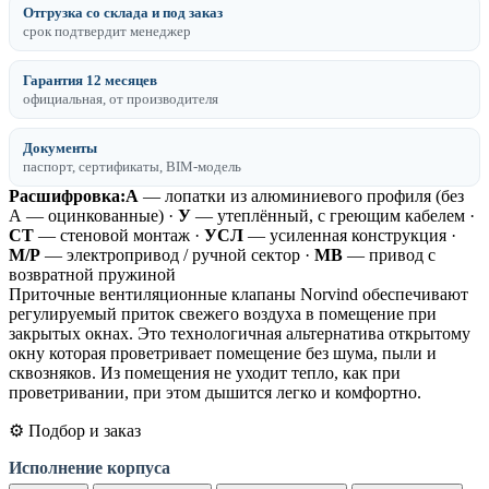
Отгрузка со склада и под заказ
срок подтвердит менеджер
Гарантия 12 месяцев
официальная, от производителя
Документы
паспорт, сертификаты, BIM-модель
Расшифровка:
А
— лопатки из алюминиевого профиля (без
А — оцинкованные) ·
У
— утеплённый, с греющим кабелем ·
СТ
— стеновой монтаж ·
УСЛ
— усиленная конструкция ·
М/Р
— электропривод / ручной сектор ·
МВ
— привод с
возвратной пружиной
Приточные вентиляционные клапаны Norvind обеспечивают
регулируемый приток свежего воздуха в помещение при
закрытых окнах. Это технологичная альтернатива открытому
окну которая проветривает помещение без шума, пыли и
сквозняков. Из помещения не уходит тепло, как при
проветривании, при этом дышится легко и комфортно.
⚙️ Подбор и заказ
Исполнение корпуса