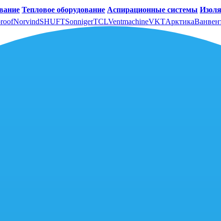
вание
Тепловое оборудование
Аспирационные системы
Изоля
roof
Norvind
SHUFT
Sonniger
TCL
Ventmachine
VKT
Арктика
Ванвен