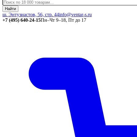
Найти
ш. Энтузиастов, 56, стр. 44
info@ventar-s.ru
+7 (495) 640-24-15
Пн–Чт 9–18, Пт до 17