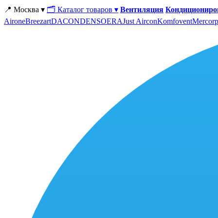
📍 Москва ▾
🗂 Каталог товаров ▾
Вентиляция
Кондициониро
Airone
Breezart
DACOND
ENSO
ERA
Just Aircon
Komfovent
Mercorp