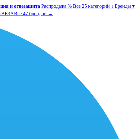
ция и огнезащита
Распродажа %
Все 25 категорий ↓
Бренды ▾
т
ВЕЗА
Все 47 брендов →