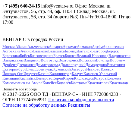
+7 (495) 640-24-15
info@ventar-s.ru
Офис: Москва, ш.
Энтузиастов, 56, стр. 44, оф. 1103-1
Склад: Москва, ш.
Энтузиастов, 56, стр. 34 (ворота №3)
Пн–Чт 9:00–18:00, Пт до
17:00
ВЕНТАР-С в городах России
Москва
Абакан
Альметьевск
Ангарск
Арзамас
Армавир
Артём
Архангельск
Астрахань
Ачинск
Балаково
Балашиха
Барнаул
Батайск
Белгород
Бердск
Березники
Бийск
Благовещенск
Братск
Брянск
Великий Новгород
Владивосток
Владикавказ
Владимир
Волгоград
Волгодонск
Волжский
Вологда
Воронеж
Дербент
Дзержинск
Димитровград
Долгопрудный
Домодедово
Евпатория
Екатеринбург
Елец
Ессентуки
Жуковский
Златоуст
Иваново
Ижевск
Йошкар-Ола
Иркутск
Казань
Калининград
Калуга
Каменск-Уральский
Камышин
Каспийск
Кемерово
Керчь
Киров
Кисловодск
Ковров
Коломна
Комсомольск-на-Амуре
Копейск
Королёв
Кострома
Красногорск
Краснодар
Красноярск
Курган
Курск
Кызыл
Липецк
Люберцы
Магнитогорск
Майкоп
Показать все города
Махачкала
Миасс
Мурманск
Муром
Мытищи
Набережные Челны
Нальчик
© 2017–2026 ООО ТД «ВЕНТАР-С» · ИНН 7720384233 ·
Находка
Невинномысск
Нефтекамск
Нефтеюганск
Нижневартовск
Нижнекамск
ОГРН 1177746568911
Политика конфиденциальности
Нижний Новгород
Нижний Тагил
Новокузнецк
Новокуйбышевск
Согласие на обработку данных
Реквизиты
Новомосковск
Новороссийск
Новосибирск
Новочебоксарск
Новочеркасск
Новошахтинск
Новый Уренгой
Ногинск
Норильск
Ноябрьск
Обнинск
Одинцово
Октябрьский
Омск
Орёл
Оренбург
Орехово-Зуево
Орск
Пенза
Первоуральск
Пермь
Петрозаводск
Петропавловск-Камчатский
Подольск
Прокопьевск
Псков
Пушкино
Пятигорск
Раменское
Ростов-на-Дону
Рубцовск
Рыбинск
Рязань
Салават
Самара
Санкт-Петербург
Саранск
Саратов
Севастополь
Северодвинск
Северск
Сергиев Посад
Серпухов
Симферополь