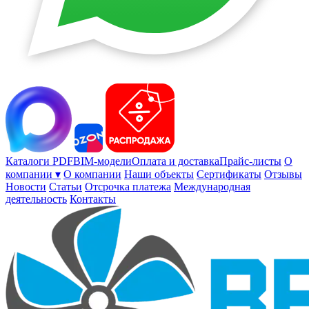
Каталоги PDF
BIM-модели
Оплата и доставка
Прайс-листы
О
компании ▾
О компании
Наши объекты
Сертификаты
Отзывы
Новости
Статьи
Отсрочка платежа
Международная
деятельность
Контакты