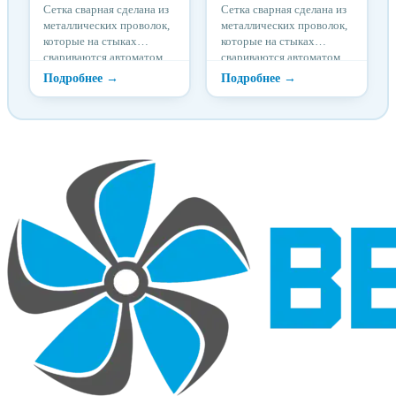
Сетка сварная сделана из
Сетка сварная сделана из
металлических проволок,
металлических проволок,
которые на стыках
которые на стыках
свариваются автоматом
свариваются автоматом
точечной сварки.
точечной сварки.