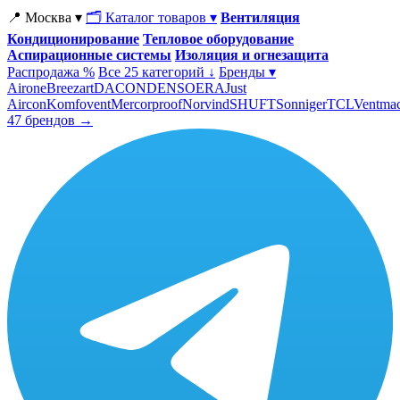
📍 Москва ▾
🗂 Каталог товаров ▾
Вентиляция
Кондиционирование
Тепловое оборудование
Аспирационные системы
Изоляция и огнезащита
Распродажа %
Все 25 категорий ↓
Бренды ▾
Airone
Breezart
DACOND
ENSO
ERA
Just
Aircon
Komfovent
Mercorproof
Norvind
SHUFT
Sonniger
TCL
Ventma
47 брендов →