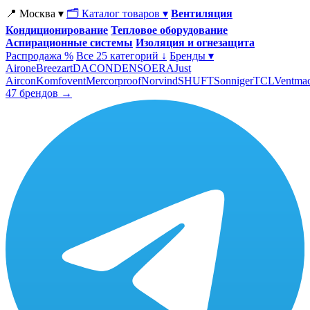
📍 Москва ▾
🗂 Каталог товаров ▾
Вентиляция
Кондиционирование
Тепловое оборудование
Аспирационные системы
Изоляция и огнезащита
Распродажа %
Все 25 категорий ↓
Бренды ▾
Airone
Breezart
DACOND
ENSO
ERA
Just
Aircon
Komfovent
Mercorproof
Norvind
SHUFT
Sonniger
TCL
Ventma
47 брендов →