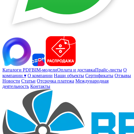
Каталоги PDF
BIM-модели
Оплата и доставка
Прайс-листы
О
компании ▾
О компании
Наши объекты
Сертификаты
Отзывы
Новости
Статьи
Отсрочка платежа
Международная
деятельность
Контакты