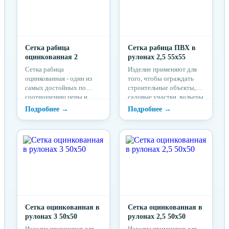
Сетка рабица
Сетка рабица ПВХ в
оцинкованная 2
рулонах 2,5 55х55
Сетка рабица
Изделие применяют для
оцинкованная - один из
того, чтобы ограждать
самых достойных по
строительные объекты,
соотношению цены и
садовые участки, вольеры
качества вариантов
и детские, спортивные
плетеной металлической
площадки.
сетки.
Сетка оцинкованная в
Сетка оцинкованная в
рулонах 3 50x50
рулонах 2,5 50x50
Изделие применяют для
Изделие применяют для