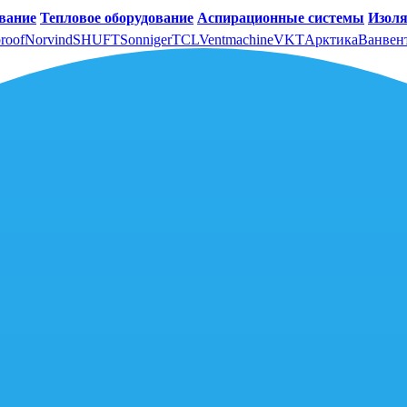
вание
Тепловое оборудование
Аспирационные системы
Изоля
roof
Norvind
SHUFT
Sonniger
TCL
Ventmachine
VKT
Арктика
Ванвен