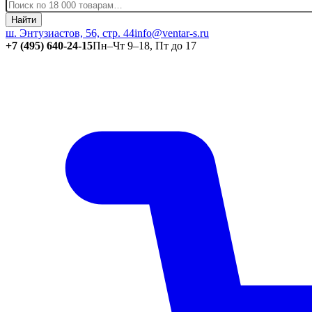
Найти
ш. Энтузиастов, 56, стр. 44
info@ventar-s.ru
+7 (495) 640-24-15
Пн–Чт 9–18, Пт до 17