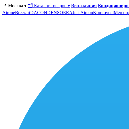
📍 Москва ▾
🗂 Каталог товаров ▾
Вентиляция
Кондициониро
Airone
Breezart
DACOND
ENSO
ERA
Just Aircon
Komfovent
Mercorp