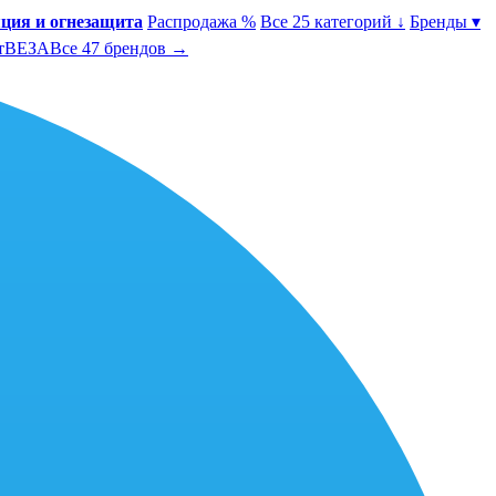
ция и огнезащита
Распродажа %
Все 25 категорий ↓
Бренды ▾
т
ВЕЗА
Все 47 брендов →