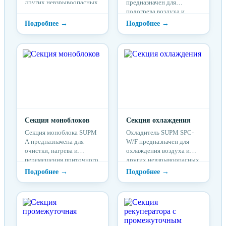
других невзрывоопасных
предназначен для
газовых смесей в
подогрева воздуха и
системах вентиляции и
других невзрывоопасных
кондиционирования
газовых смесей в
воздуха
системах вентиляции и
кондиционирования
Секция моноблоков
Секция охлаждения
Секция моноблока SUPM
Охладитель SUPM SPC-
A предназначена для
W/F предназначен для
очистки, нагрева и
охлаждения воздуха и
перемещения приточного
других невзрывоопасных
воздуха и других
газовых смесей в
невзрывоопасных
системах вентиляции и
газовых смесей в
кондиционирования
системах вентиляции и
кондиционирования