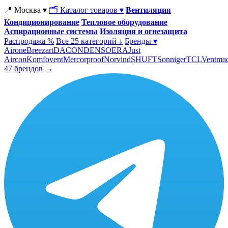
📍 Москва ▾
🗂 Каталог товаров ▾
Вентиляция
Кондиционирование
Тепловое оборудование
Аспирационные системы
Изоляция и огнезащита
Распродажа %
Все 25 категорий ↓
Бренды ▾
Airone
Breezart
DACOND
ENSO
ERA
Just
Aircon
Komfovent
Mercorproof
Norvind
SHUFT
Sonniger
TCL
Ventma
47 брендов →