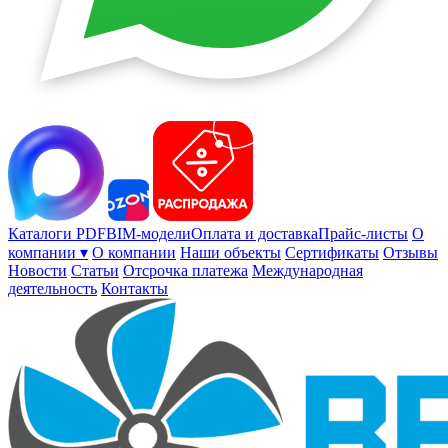
Каталоги PDF
BIM-модели
Оплата и доставка
Прайс-листы
О
компании ▾
О компании
Наши объекты
Сертификаты
Отзывы
Новости
Статьи
Отсрочка платежа
Международная
деятельность
Контакты