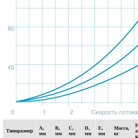
A,
B,
C,
D,
E,
Масса,
Типоразмер
а
мм
мм
мм
мм
мм
кг
к