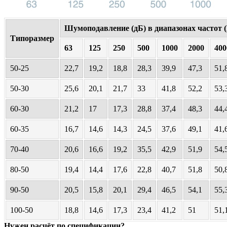
Шумоподавление (дБ) в диапазонах частот (
Типоразмер
63
125
250
500
1000
2000
400
50-25
22,7
19,2
18,8
28,3
39,9
47,3
51,
50-30
25,6
20,1
21,7
33
41,8
52,2
53,
60-30
21,2
17
17,3
28,8
37,4
48,3
44,
60-35
16,7
14,6
14,3
24,5
37,6
49,1
41,
70-40
20,6
16,6
19,2
35,5
42,9
51,9
54,
80-50
19,4
14,4
17,6
22,8
40,7
51,8
50,
90-50
20,5
15,8
20,1
29,4
46,5
54,1
55,
100-50
18,8
14,6
17,3
23,4
41,2
51
51,
Нужен расчёт по спецификации?