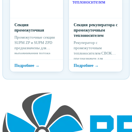
Секция
Секция рекуператора с
промежуточная
промежуточным
теплоносителем
Промежуточные секции
SUPM ZP и SUPM ZPD
Рекуператор с
предназначены для
промежуточным
выравнивания потока
теплоносителем СВОК
воздуха или
предназначен для
использования в качестве
утилизации тепловой
сервисной секции.
энергии вытяжного
воздуха в системах
вентиляции и
кондиционирования