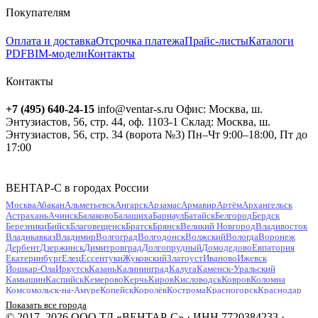
Покупателям
Оплата и доставка
Отсрочка платежа
Прайс-листы
Каталоги
PDF
BIM-модели
Контакты
Контакты
+7 (495) 640-24-15
info@ventar-s.ru
Офис: Москва, ш.
Энтузиастов, 56, стр. 44, оф. 1103-1
Склад: Москва, ш.
Энтузиастов, 56, стр. 34 (ворота №3)
Пн–Чт 9:00–18:00, Пт до
17:00
ВЕНТАР-С в городах России
Москва
Абакан
Альметьевск
Ангарск
Арзамас
Армавир
Артём
Архангельск
Астрахань
Ачинск
Балаково
Балашиха
Барнаул
Батайск
Белгород
Бердск
Березники
Бийск
Благовещенск
Братск
Брянск
Великий Новгород
Владивосток
Владикавказ
Владимир
Волгоград
Волгодонск
Волжский
Вологда
Воронеж
Дербент
Дзержинск
Димитровград
Долгопрудный
Домодедово
Евпатория
Екатеринбург
Елец
Ессентуки
Жуковский
Златоуст
Иваново
Ижевск
Йошкар-Ола
Иркутск
Казань
Калининград
Калуга
Каменск-Уральский
Камышин
Каспийск
Кемерово
Керчь
Киров
Кисловодск
Ковров
Коломна
Комсомольск-на-Амуре
Копейск
Королёв
Кострома
Красногорск
Краснодар
Красноярск
Курган
Курск
Кызыл
Липецк
Люберцы
Магнитогорск
Майкоп
Показать все города
Махачкала
Миасс
Мурманск
Муром
Мытищи
Набережные Челны
Нальчик
© 2017–2026 ООО ТД «ВЕНТАР-С» · ИНН 7720384233 ·