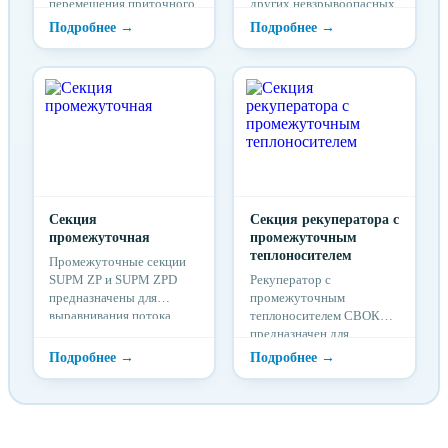
перемещения приточного
других невзрывоопасных
воздуха и других
газовых смесей в
невзрывоопасных
системах вентиляции и
газовых смесей в
кондиционирования
системах вентиляции и
кондиционирования
Секция
Секция рекуператора с
промежуточная
промежуточным
теплоносителем
Промежуточные секции
SUPM ZP и SUPM ZPD
Рекуператор с
предназначены для
промежуточным
выравнивания потока
теплоносителем СВОК
воздуха или
предназначен для
использования в качестве
утилизации тепловой
сервисной секции.
энергии вытяжного
воздуха в системах
вентиляции и
кондиционирования