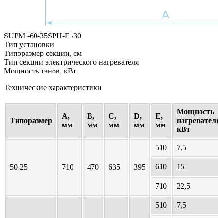
SUPM -
60-35
SPH-E /
30
Тип установки
Типоразмер секции, см
Тип секции электрического нагревателя
Мощность тэнов, кВт
Технические характеристики
Мощность
A,
B,
C,
D,
E,
Типоразмер
нагревател
мм
мм
мм
мм
мм
кВт
510
7,5
610
15
50-25
710
470
635
395
710
22,5
510
7,5