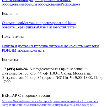
оборудование
Бренды оборудования
Распродажа
Компания
О компании
Монтаж и проектирование
Наши
объекты
Сертификаты
Отзывы
Новости
Статьи
Покупателям
Оплата и доставка
Отсрочка платежа
Прайс-листы
Каталоги
PDF
BIM-модели
Контакты
Контакты
+7 (495) 640-24-15
info@ventar-s.ru
Офис: Москва, ш.
Энтузиастов, 56, стр. 44, оф. 1103-1
Склад: Москва, ш.
Энтузиастов, 56, стр. 34 (ворота №3)
Пн–Чт 9:00–18:00, Пт до
17:00
ВЕНТАР-С в городах России
Москва
Абакан
Альметьевск
Ангарск
Арзамас
Армавир
Артём
Архангельск
Астрахань
Ачинск
Балаково
Балашиха
Барнаул
Батайск
Белгород
Бердск