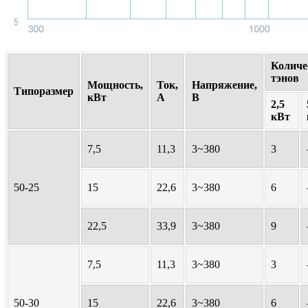
Количе
тэнов
Мощность,
Ток,
Напряжение,
Типоразмер
кВт
А
В
2,5
кВт
7,5
11,3
3~380
3
50-25
15
22,6
3~380
6
22,5
33,9
3~380
9
7,5
11,3
3~380
3
50-30
15
22,6
3~380
6