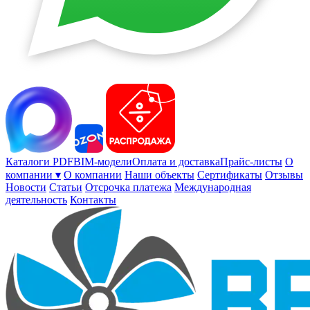
Каталоги PDF
BIM-модели
Оплата и доставка
Прайс-листы
О
компании ▾
О компании
Наши объекты
Сертификаты
Отзывы
Новости
Статьи
Отсрочка платежа
Международная
деятельность
Контакты