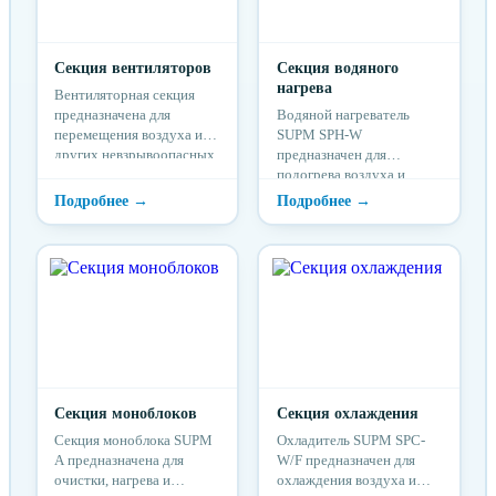
Секция вентиляторов
Секция водяного
нагрева
Вентиляторная секция
предназначена для
Водяной нагреватель
перемещения воздуха и
SUPM SPH-W
других невзрывоопасных
предназначен для
газовых смесей в
подогрева воздуха и
системах вентиляции и
других невзрывоопасных
кондиционирования
газовых смесей в
воздуха
системах вентиляции и
кондиционирования
Секция моноблоков
Секция охлаждения
Секция моноблока SUPM
Охладитель SUPM SPC-
A предназначена для
W/F предназначен для
очистки, нагрева и
охлаждения воздуха и