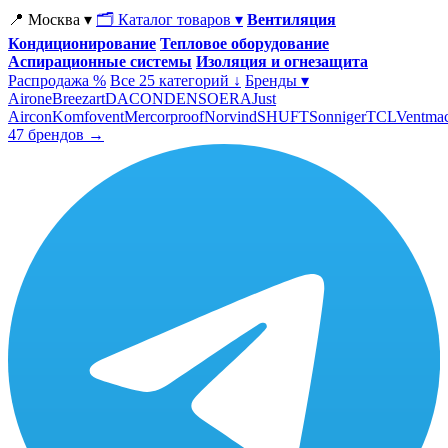
📍 Москва ▾
🗂 Каталог товаров ▾
Вентиляция
Кондиционирование
Тепловое оборудование
Аспирационные системы
Изоляция и огнезащита
Распродажа %
Все 25 категорий ↓
Бренды ▾
Airone
Breezart
DACOND
ENSO
ERA
Just
Aircon
Komfovent
Mercorproof
Norvind
SHUFT
Sonniger
TCL
Ventma
47 брендов →