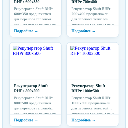
RHPr 600x350
RHPr 700x400
Рекуператор Shuft RHPr
Рекуператор Shuft RHPr
600x350 предназначен
700x400 предназначен
для переноса тепловой
для переноса тепловой
энергии между вытяжным
энергии между вытяжным
и приточным каналами
и приточным каналами
систем вентиляции при
систем вентиляции при
почти полном разделении
почти полном разделении
воздушных потоков.
воздушных потоков.
Рекуператор Shuft
Рекуператор Shuft
RHPr 800x500
RHPr 1000x500
Рекуператор Shuft RHPr
Рекуператор Shuft RHPr
800x500 предназначен
1000x500 предназначен
для переноса тепловой
для переноса тепловой
энергии между вытяжным
энергии между вытяжным
и приточным каналами
и приточным каналами
систем вентиляции при
систем вентиляции при