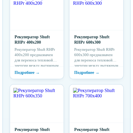
Рекуператор Shuft
Рекуператор Shuft
RHPr 400x200
RHPr 600x300
Рекуператор Shuft RHPr
Рекуператор Shuft RHPr
400x200 предназначен
600x300 предназначен
для переноса тепловой
для переноса тепловой
энергии между вытяжным
энергии между вытяжным
и приточным каналами
и приточным каналами
систем вентиляции при
систем вентиляции при
почти полном разделении
почти полном разделении
воздушных потоков.
воздушных потоков.
Рекуператор Shuft
Рекуператор Shuft