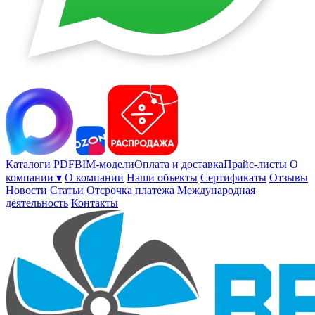
Каталоги PDF
BIM-модели
Оплата и доставка
Прайс-листы
О
компании ▾
О компании
Наши объекты
Сертификаты
Отзывы
Новости
Статьи
Отсрочка платежа
Международная
деятельность
Контакты