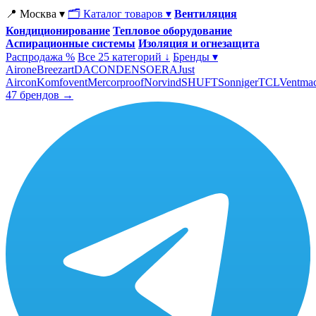
📍 Москва ▾
🗂 Каталог товаров ▾
Вентиляция
Кондиционирование
Тепловое оборудование
Аспирационные системы
Изоляция и огнезащита
Распродажа %
Все 25 категорий ↓
Бренды ▾
Airone
Breezart
DACOND
ENSO
ERA
Just
Aircon
Komfovent
Mercorproof
Norvind
SHUFT
Sonniger
TCL
Ventma
47 брендов →