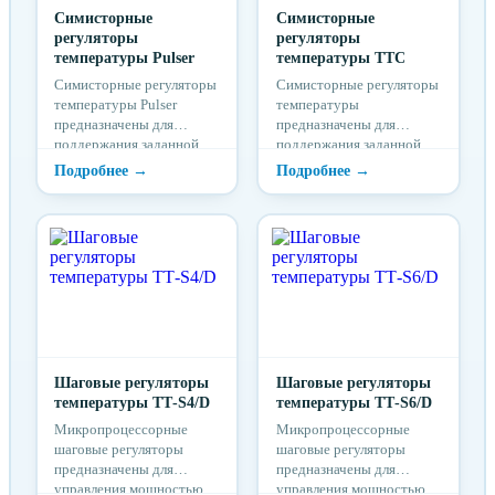
Симисторные
Симисторные
регуляторы
регуляторы
температуры Pulser
температуры ТТС
Симисторные регуляторы
Симисторные регуляторы
температуры Pulser
температуры
предназначены для
предназначены для
поддержания заданной
поддержания заданной
температуры с помощью
температуры с помощью
изменения мощности
изменения мощности
однофазных и
трёхфазных
двухфазных
электрических
электрических
нагревателей.
нагревателей.
Регулирование
происходит за счёт
изменения времени
включения и выключения
полной мощности
нагревателя
Шаговые регуляторы
Шаговые регуляторы
(пропорциональное
температуры ТТ-S4/D
температуры ТТ-S6/D
регулирование по
Микропроцессорные
Микропроцессорные
времени).
шаговые регуляторы
шаговые регуляторы
предназначены для
предназначены для
управления мощностью
управления мощностью