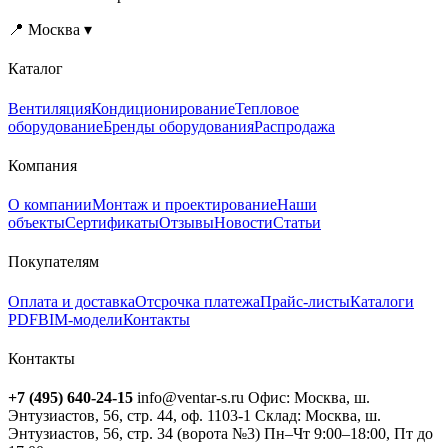
📍 Москва ▾
Каталог
Вентиляция
Кондиционирование
Тепловое
оборудование
Бренды оборудования
Распродажа
Компания
О компании
Монтаж и проектирование
Наши
объекты
Сертификаты
Отзывы
Новости
Статьи
Покупателям
Оплата и доставка
Отсрочка платежа
Прайс-листы
Каталоги
PDF
BIM-модели
Контакты
Контакты
+7 (495) 640-24-15
info@ventar-s.ru
Офис: Москва, ш.
Энтузиастов, 56, стр. 44, оф. 1103-1
Склад: Москва, ш.
Энтузиастов, 56, стр. 34 (ворота №3)
Пн–Чт 9:00–18:00, Пт до