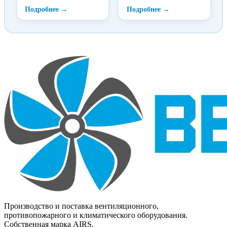
охлаждения и обогрева в
охлаждения и обогрева в
системах
системах
кондиционирования и
кондиционирования и
вентиляции. Входным
вентиляции. Входным
сигналом служит
сигналом служит
напряжение 0-10 В,
напряжение 0-10 В,
поступающее от главного
поступающее от главного
регулятора (ТТС 25, ТТС
регулятора (ТТС 25, ТТС
40F, Aqua или др.).
40F, Aqua или др.).
Производство и поставка вентиляционного,
противопожарного и климатического оборудования.
Собственная марка AIRS.