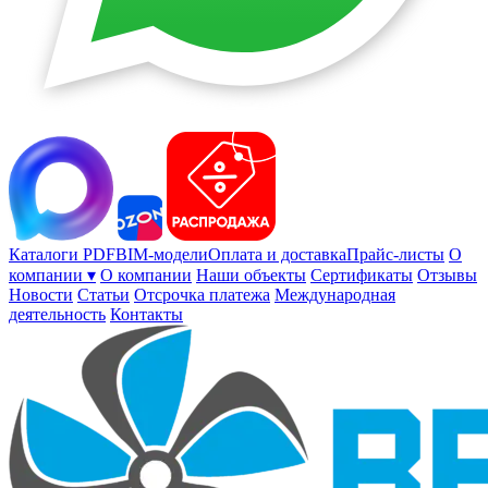
Каталоги PDF
BIM-модели
Оплата и доставка
Прайс-листы
О
компании ▾
О компании
Наши объекты
Сертификаты
Отзывы
Новости
Статьи
Отсрочка платежа
Международная
деятельность
Контакты