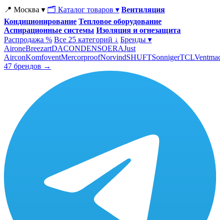
📍 Москва ▾
🗂 Каталог товаров ▾
Вентиляция
Кондиционирование
Тепловое оборудование
Аспирационные системы
Изоляция и огнезащита
Распродажа %
Все 25 категорий ↓
Бренды ▾
Airone
Breezart
DACOND
ENSO
ERA
Just
Aircon
Komfovent
Mercorproof
Norvind
SHUFT
Sonniger
TCL
Ventma
47 брендов →