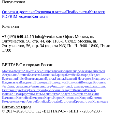
Покупателям
Оплата и доставка
Отсрочка платежа
Прайс-листы
Каталоги
PDF
BIM-модели
Контакты
Контакты
+7 (495) 640-24-15
info@ventar-s.ru
Офис: Москва, ш.
Энтузиастов, 56, стр. 44, оф. 1103-1
Склад: Москва, ш.
Энтузиастов, 56, стр. 34 (ворота №3)
Пн–Чт 9:00–18:00, Пт до
17:00
ВЕНТАР-С в городах России
Москва
Абакан
Альметьевск
Ангарск
Арзамас
Армавир
Артём
Архангельск
Астрахань
Ачинск
Балаково
Балашиха
Барнаул
Батайск
Белгород
Бердск
Березники
Бийск
Благовещенск
Братск
Брянск
Великий Новгород
Владивосток
Владикавказ
Владимир
Волгоград
Волгодонск
Волжский
Вологда
Воронеж
Дербент
Дзержинск
Димитровград
Долгопрудный
Домодедово
Евпатория
Екатеринбург
Елец
Ессентуки
Жуковский
Златоуст
Иваново
Ижевск
Йошкар-Ола
Иркутск
Казань
Калининград
Калуга
Каменск-Уральский
Камышин
Каспийск
Кемерово
Керчь
Киров
Кисловодск
Ковров
Коломна
Комсомольск-на-Амуре
Копейск
Королёв
Кострома
Красногорск
Краснодар
Красноярск
Курган
Курск
Кызыл
Липецк
Люберцы
Магнитогорск
Майкоп
Показать все города
Махачкала
Миасс
Мурманск
Муром
Мытищи
Набережные Челны
Нальчик
© 2017–2026 ООО ТД «ВЕНТАР-С» · ИНН 7720384233 ·
Находка
Невинномысск
Нефтекамск
Нефтеюганск
Нижневартовск
Нижнекамск