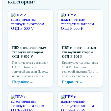
категории:
ПВУ c пластинчатым
ПВУ c пластинчатым
теплоутилизатором
теплоутилизатором
ОТД-P-600-V
ОТД-P-600-F
Преимущества установок
Преимущества установок
ОТД-P: Экономия
ОТД-P: Экономия
тепловой энергии Потоки
тепловой энергии Потоки
полностью разделены
полностью разделены
Долговечная эффективная
Долговечная эффективная
эксплуатация Низкий
эксплуатация Низкий
уровень шума Удобства
уровень шума Удобства
монтажа и использования
монтажа и использования