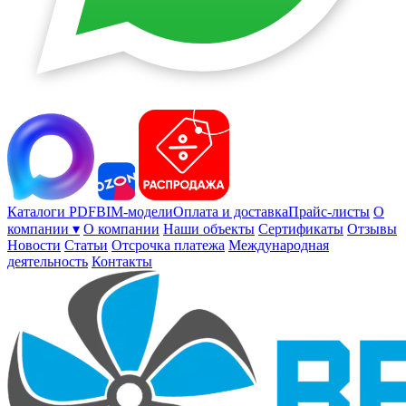
Каталоги PDF
BIM-модели
Оплата и доставка
Прайс-листы
О
компании ▾
О компании
Наши объекты
Сертификаты
Отзывы
Новости
Статьи
Отсрочка платежа
Международная
деятельность
Контакты