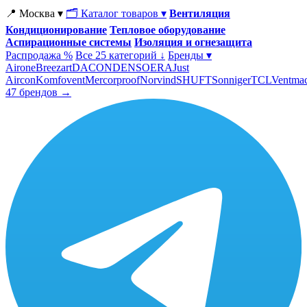
📍 Москва ▾
🗂 Каталог товаров ▾
Вентиляция
Кондиционирование
Тепловое оборудование
Аспирационные системы
Изоляция и огнезащита
Распродажа %
Все 25 категорий ↓
Бренды ▾
Airone
Breezart
DACOND
ENSO
ERA
Just
Aircon
Komfovent
Mercorproof
Norvind
SHUFT
Sonniger
TCL
Ventma
47 брендов →