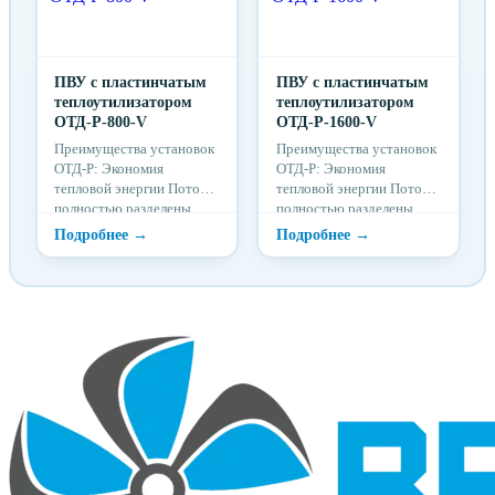
ПВУ c пластинчатым
ПВУ c пластинчатым
теплоутилизатором
теплоутилизатором
ОТД-P-800-V
ОТД-P-1600-V
Преимущества установок
Преимущества установок
ОТД-P: Экономия
ОТД-P: Экономия
тепловой энергии Потоки
тепловой энергии Потоки
полностью разделены
полностью разделены
Долговечная эффективная
Долговечная эффективная
эксплуатация Низкий
эксплуатация Низкий
уровень шума Удобства
уровень шума Удобства
монтажа и использования
монтажа и использования