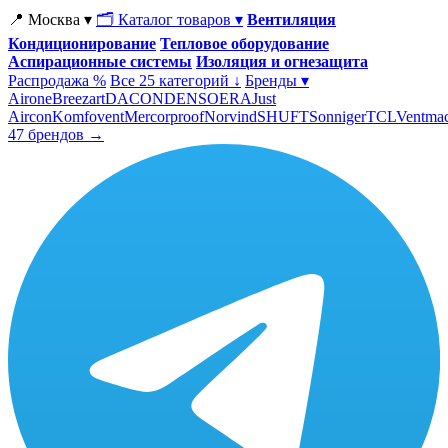
📍 Москва ▾
🗂 Каталог товаров ▾
Вентиляция
Кондиционирование
Тепловое оборудование
Аспирационные системы
Изоляция и огнезащита
Распродажа %
Все 25 категорий ↓
Бренды ▾
Airone
Breezart
DACOND
ENSO
ERA
Just
Aircon
Komfovent
Mercorproof
Norvind
SHUFT
Sonniger
TCL
Ventma
47 брендов →