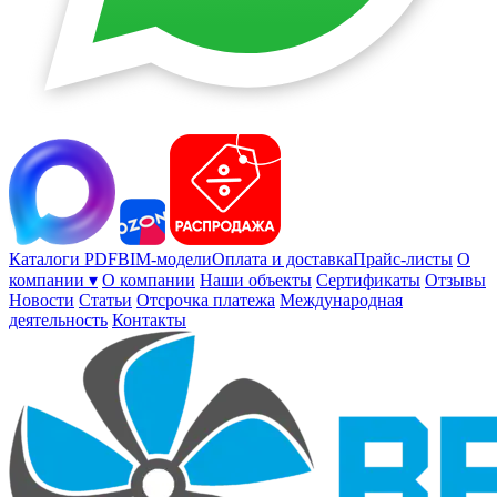
Каталоги PDF
BIM-модели
Оплата и доставка
Прайс-листы
О
компании ▾
О компании
Наши объекты
Сертификаты
Отзывы
Новости
Статьи
Отсрочка платежа
Международная
деятельность
Контакты