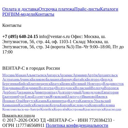
Оплата и доставка
Отсрочка платежа
Прайс-листы
Каталоги
PDF
BIM-модели
Контакты
Контакты
+7 (495) 640-24-15
info@ventar-s.ru
Офис: Москва, ш.
Энтузиастов, 56, стр. 44, оф. 1103-1
Склад: Москва, ш.
Энтузиастов, 56, стр. 34 (ворота №3)
Пн–Чт 9:00–18:00, Пт до
17:00
ВЕНТАР-С в городах России
Москва
Абакан
Альметьевск
Ангарск
Арзамас
Армавир
Артём
Архангельск
Астрахань
Ачинск
Балаково
Балашиха
Барнаул
Батайск
Белгород
Бердск
Березники
Бийск
Благовещенск
Братск
Брянск
Великий Новгород
Владивосток
Владикавказ
Владимир
Волгоград
Волгодонск
Волжский
Вологда
Воронеж
Дербент
Дзержинск
Димитровград
Долгопрудный
Домодедово
Евпатория
Екатеринбург
Елец
Ессентуки
Жуковский
Златоуст
Иваново
Ижевск
Йошкар-Ола
Иркутск
Казань
Калининград
Калуга
Каменск-Уральский
Камышин
Каспийск
Кемерово
Керчь
Киров
Кисловодск
Ковров
Коломна
Комсомольск-на-Амуре
Копейск
Королёв
Кострома
Красногорск
Краснодар
Красноярск
Курган
Курск
Кызыл
Липецк
Люберцы
Магнитогорск
Майкоп
Показать все города
Махачкала
Миасс
Мурманск
Муром
Мытищи
Набережные Челны
Нальчик
© 2017–2026 ООО ТД «ВЕНТАР-С» · ИНН 7720384233 ·
Находка
Невинномысск
Нефтекамск
Нефтеюганск
Нижневартовск
Нижнекамск
ОГРН 1177746568911
Политика конфиденциальности
Нижний Новгород
Нижний Тагил
Новокузнецк
Новокуйбышевск