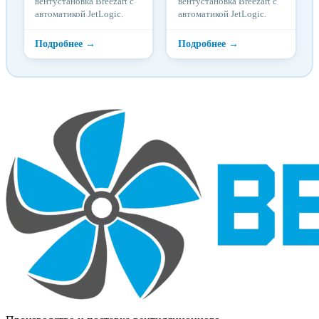
вентустановка Breezart с
вентустановка Breezart с
автоматикой JetLogic.
автоматикой JetLogic.