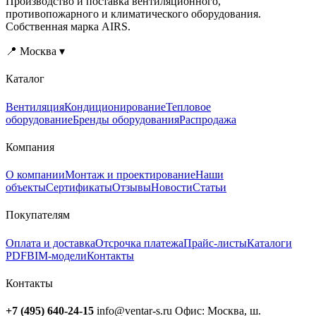
Производство и поставка вентиляционного,
противопожарного и климатического оборудования.
Собственная марка AIRS.
📍 Москва ▾
Каталог
Вентиляция
Кондиционирование
Тепловое
оборудование
Бренды оборудования
Распродажа
Компания
О компании
Монтаж и проектирование
Наши
объекты
Сертификаты
Отзывы
Новости
Статьи
Покупателям
Оплата и доставка
Отсрочка платежа
Прайс-листы
Каталоги
PDF
BIM-модели
Контакты
Контакты
+7 (495) 640-24-15
info@ventar-s.ru
Офис: Москва, ш.