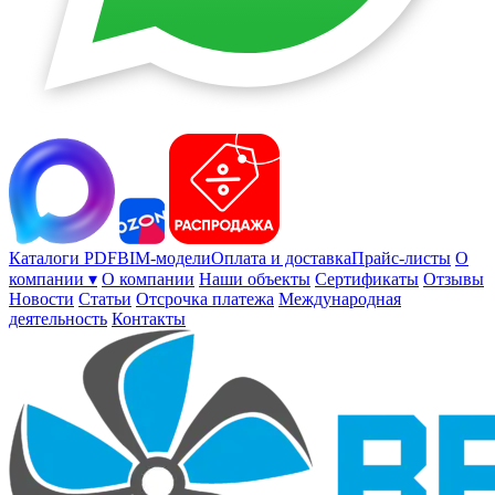
Каталоги PDF
BIM-модели
Оплата и доставка
Прайс-листы
О
компании ▾
О компании
Наши объекты
Сертификаты
Отзывы
Новости
Статьи
Отсрочка платежа
Международная
деятельность
Контакты