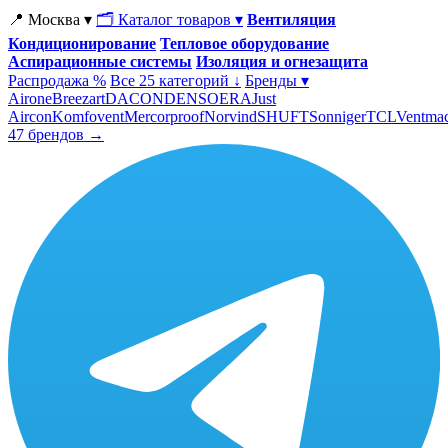
📍 Москва ▾
🗂 Каталог товаров ▾
Вентиляция
Кондиционирование
Тепловое оборудование
Аспирационные системы
Изоляция и огнезащита
Распродажа %
Все 25 категорий ↓
Бренды ▾
Airone
Breezart
DACOND
ENSO
ERA
Just
Aircon
Komfovent
Mercorproof
Norvind
SHUFT
Sonniger
TCL
Ventma
47 брендов →