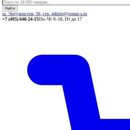
Найти
ш. Энтузиастов, 56, стр. 44
info@ventar-s.ru
+7 (495) 640-24-15
Пн–Чт 9–18, Пт до 17