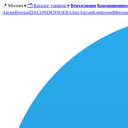
📍 Москва ▾
🗂 Каталог товаров ▾
Вентиляция
Кондициониро
Airone
Breezart
DACOND
ENSO
ERA
Just Aircon
Komfovent
Mercorp