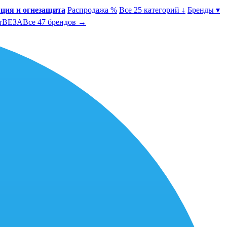
ция и огнезащита
Распродажа %
Все 25 категорий ↓
Бренды ▾
т
ВЕЗА
Все 47 брендов →