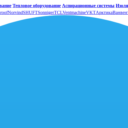
вание
Тепловое оборудование
Аспирационные системы
Изоля
roof
Norvind
SHUFT
Sonniger
TCL
Ventmachine
VKT
Арктика
Ванвен