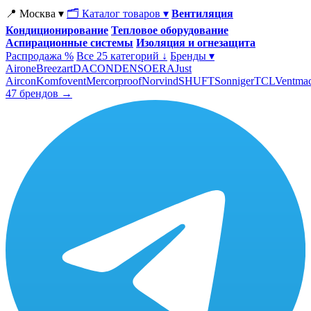
📍 Москва ▾
🗂 Каталог товаров ▾
Вентиляция
Кондиционирование
Тепловое оборудование
Аспирационные системы
Изоляция и огнезащита
Распродажа %
Все 25 категорий ↓
Бренды ▾
Airone
Breezart
DACOND
ENSO
ERA
Just
Aircon
Komfovent
Mercorproof
Norvind
SHUFT
Sonniger
TCL
Ventma
47 брендов →