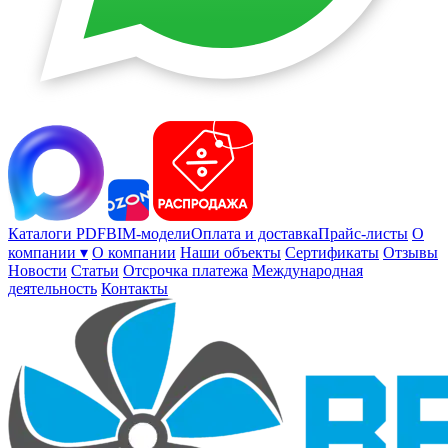
Каталоги PDF
BIM-модели
Оплата и доставка
Прайс-листы
О
компании ▾
О компании
Наши объекты
Сертификаты
Отзывы
Новости
Статьи
Отсрочка платежа
Международная
деятельность
Контакты