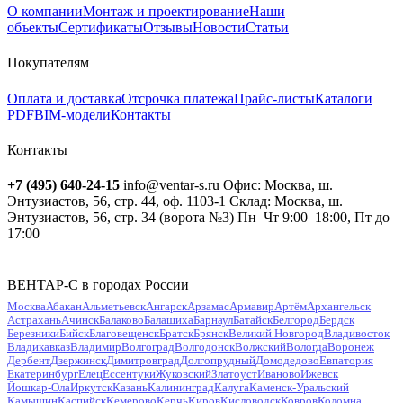
О компании
Монтаж и проектирование
Наши
объекты
Сертификаты
Отзывы
Новости
Статьи
Покупателям
Оплата и доставка
Отсрочка платежа
Прайс-листы
Каталоги
PDF
BIM-модели
Контакты
Контакты
+7 (495) 640-24-15
info@ventar-s.ru
Офис: Москва, ш.
Энтузиастов, 56, стр. 44, оф. 1103-1
Склад: Москва, ш.
Энтузиастов, 56, стр. 34 (ворота №3)
Пн–Чт 9:00–18:00, Пт до
17:00
ВЕНТАР-С в городах России
Москва
Абакан
Альметьевск
Ангарск
Арзамас
Армавир
Артём
Архангельск
Астрахань
Ачинск
Балаково
Балашиха
Барнаул
Батайск
Белгород
Бердск
Березники
Бийск
Благовещенск
Братск
Брянск
Великий Новгород
Владивосток
Владикавказ
Владимир
Волгоград
Волгодонск
Волжский
Вологда
Воронеж
Дербент
Дзержинск
Димитровград
Долгопрудный
Домодедово
Евпатория
Екатеринбург
Елец
Ессентуки
Жуковский
Златоуст
Иваново
Ижевск
Йошкар-Ола
Иркутск
Казань
Калининград
Калуга
Каменск-Уральский
Камышин
Каспийск
Кемерово
Керчь
Киров
Кисловодск
Ковров
Коломна