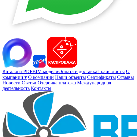
Каталоги PDF
BIM-модели
Оплата и доставка
Прайс-листы
О
компании ▾
О компании
Наши объекты
Сертификаты
Отзывы
Новости
Статьи
Отсрочка платежа
Международная
деятельность
Контакты