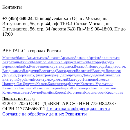
Контакты
+7 (495) 640-24-15
info@ventar-s.ru
Офис: Москва, ш.
Энтузиастов, 56, стр. 44, оф. 1103-1
Склад: Москва, ш.
Энтузиастов, 56, стр. 34 (ворота №3)
Пн–Чт 9:00–18:00, Пт до
17:00
ВЕНТАР-С в городах России
Москва
Абакан
Альметьевск
Ангарск
Арзамас
Армавир
Артём
Архангельск
Астрахань
Ачинск
Балаково
Балашиха
Барнаул
Батайск
Белгород
Бердск
Березники
Бийск
Благовещенск
Братск
Брянск
Великий Новгород
Владивосток
Владикавказ
Владимир
Волгоград
Волгодонск
Волжский
Вологда
Воронеж
Дербент
Дзержинск
Димитровград
Долгопрудный
Домодедово
Евпатория
Екатеринбург
Елец
Ессентуки
Жуковский
Златоуст
Иваново
Ижевск
Йошкар-Ола
Иркутск
Казань
Калининград
Калуга
Каменск-Уральский
Камышин
Каспийск
Кемерово
Керчь
Киров
Кисловодск
Ковров
Коломна
Комсомольск-на-Амуре
Копейск
Королёв
Кострома
Красногорск
Краснодар
Красноярск
Курган
Курск
Кызыл
Липецк
Люберцы
Магнитогорск
Майкоп
Показать все города
Махачкала
Миасс
Мурманск
Муром
Мытищи
Набережные Челны
Нальчик
© 2017–2026 ООО ТД «ВЕНТАР-С» · ИНН 7720384233 ·
Находка
Невинномысск
Нефтекамск
Нефтеюганск
Нижневартовск
Нижнекамск
ОГРН 1177746568911
Политика конфиденциальности
Нижний Новгород
Нижний Тагил
Новокузнецк
Новокуйбышевск
Согласие на обработку данных
Реквизиты
Новомосковск
Новороссийск
Новосибирск
Новочебоксарск
Новочеркасск
Новошахтинск
Новый Уренгой
Ногинск
Норильск
Ноябрьск
Обнинск
Одинцово
Октябрьский
Омск
Орёл
Оренбург
Орехово-Зуево
Орск
Пенза
Первоуральск
Пермь
Петрозаводск
Петропавловск-Камчатский
Подольск