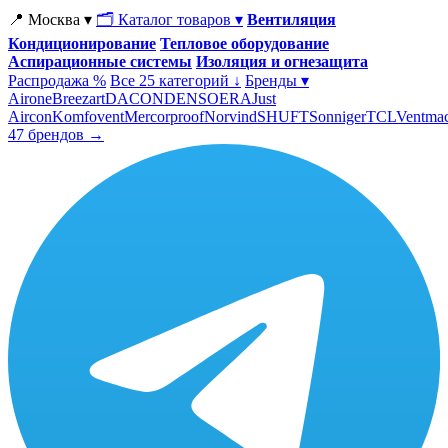
📍 Москва ▾
🗂 Каталог товаров ▾
Вентиляция
Кондиционирование
Тепловое оборудование
Аспирационные системы
Изоляция и огнезащита
Распродажа %
Все 25 категорий ↓
Бренды ▾
Airone
Breezart
DACOND
ENSO
ERA
Just
Aircon
Komfovent
Mercorproof
Norvind
SHUFT
Sonniger
TCL
Ventma
47 брендов →