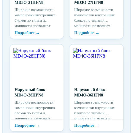
MD3O-21HFN8
MD3O-27HFN8
Широкие возможности
Широкие возможности
компоновки внутренних
компоновки внутренних
блоков по типам и
блоков по типам и
мощности позволяют
мощности позволяют
гибко и индивидуально
гибко и индивидуально
подходить к
подходить к
проектированию системы
проектированию системы
кондиционирования для
кондиционирования для
конкретного помещения.
конкретного помещения.
Наружный блок
Наружный блок
MD4O-28HFN8
MD4O-36HFN8
Широкие возможности
Широкие возможности
компоновки внутренних
компоновки внутренних
блоков по типам и
блоков по типам и
мощности позволяют
мощности позволяют
гибко и индивидуально
гибко и индивидуально
подходить к
подходить к