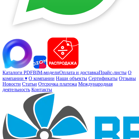
Каталоги PDF
BIM-модели
Оплата и доставка
Прайс-листы
О
компании ▾
О компании
Наши объекты
Сертификаты
Отзывы
Новости
Статьи
Отсрочка платежа
Международная
деятельность
Контакты