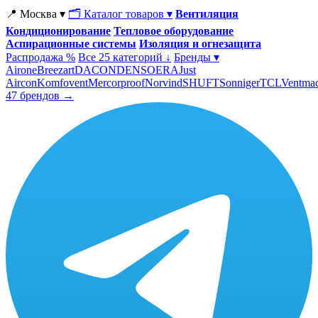
📍 Москва ▾
🗂 Каталог товаров ▾
Вентиляция
Кондиционирование
Тепловое оборудование
Аспирационные системы
Изоляция и огнезащита
Распродажа %
Все 25 категорий ↓
Бренды ▾
Airone
Breezart
DACOND
ENSO
ERA
Just
Aircon
Komfovent
Mercorproof
Norvind
SHUFT
Sonniger
TCL
Ventma
47 брендов →