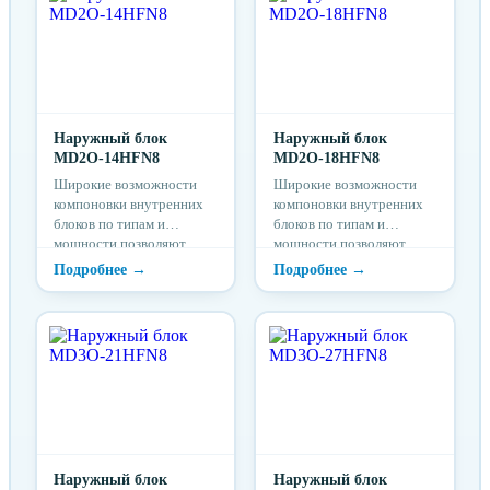
Наружный блок
Наружный блок
MD2O-14HFN8
MD2O-18HFN8
Широкие возможности
Широкие возможности
компоновки внутренних
компоновки внутренних
блоков по типам и
блоков по типам и
мощности позволяют
мощности позволяют
гибко и индивидуально
гибко и индивидуально
подходить к
подходить к
проектированию системы
проектированию системы
кондиционирования для
кондиционирования для
конкретного помещения.
конкретного помещения.
Наружный блок
Наружный блок