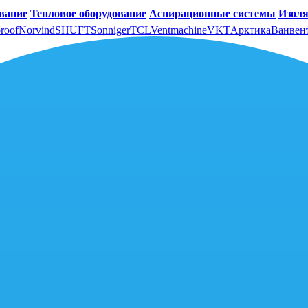
вание
Тепловое оборудование
Аспирационные системы
Изоля
roof
Norvind
SHUFT
Sonniger
TCL
Ventmachine
VKT
Арктика
Ванвен