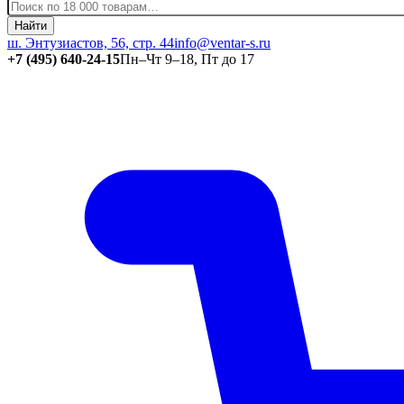
Найти
ш. Энтузиастов, 56, стр. 44
info@ventar-s.ru
+7 (495) 640-24-15
Пн–Чт 9–18, Пт до 17