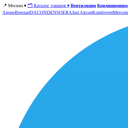
📍 Москва ▾
🗂 Каталог товаров ▾
Вентиляция
Кондициониро
Airone
Breezart
DACOND
ENSO
ERA
Just Aircon
Komfovent
Mercorp