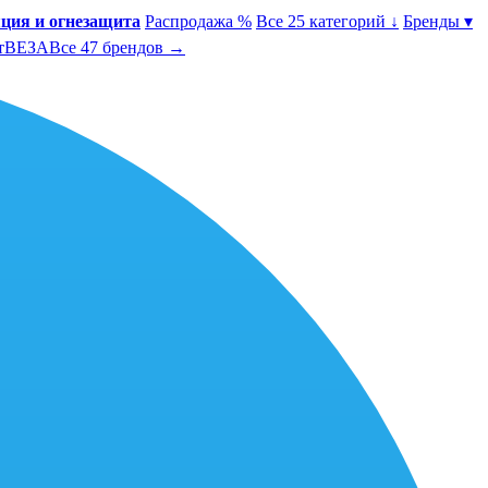
ция и огнезащита
Распродажа %
Все 25 категорий ↓
Бренды ▾
т
ВЕЗА
Все 47 брендов →