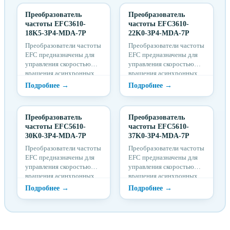
отопления помещений.
основные параметры
Преобразователь
Преобразователь
Контроллеры позволяют
микроклимата:
частоты EFC3610-
частоты EFC3610-
поддерживать основные
температуру, влажность,
18K5-3P4-MDA-7P
22K0-3P4-MDA-7P
параметры микроклимата:
концентрацию CO2,
температуру, влажность,
регулировать освещение и
Преобразователи частоты
Преобразователи частоты
концентрацию CO2,
работу жалюзи.
EFC предназначены для
EFC предназначены для
регулировать освещение и
управления скоростью
управления скоростью
работу жалюзи.
вращения асинхронных
вращения асинхронных
электродвигателей
электродвигателей
посредством изменения
посредством изменения
частоты питающего
частоты питающего
напряжения в системах
напряжения в системах
Преобразователь
Преобразователь
вентиляции и
вентиляции и
частоты EFC5610-
частоты EFC5610-
кондиционирования, в
кондиционирования, в
30K0-3P4-MDA-7P
37K0-3P4-MDA-7P
насосных станциях.
насосных станциях.
Изменение скорости
Изменение скорости
Преобразователи частоты
Преобразователи частоты
вращения
вращения
EFC предназначены для
EFC предназначены для
электродвигателей
электродвигателей
управления скоростью
управления скоростью
осуществляется вручную
осуществляется вручную
вращения асинхронных
вращения асинхронных
путем вращения
путем вращения
электродвигателей
электродвигателей
потенциометра на панели
потенциометра на панели
посредством изменения
посредством изменения
управления или
управления или
частоты питающего
частоты питающего
автоматически от
автоматически от
напряжения в системах
напряжения в системах
внешних сигналов
внешних сигналов
вентиляции и
вентиляции и