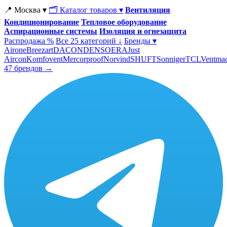
📍 Москва ▾
🗂 Каталог товаров ▾
Вентиляция
Кондиционирование
Тепловое оборудование
Аспирационные системы
Изоляция и огнезащита
Распродажа %
Все 25 категорий ↓
Бренды ▾
Airone
Breezart
DACOND
ENSO
ERA
Just
Aircon
Komfovent
Mercorproof
Norvind
SHUFT
Sonniger
TCL
Ventma
47 брендов →