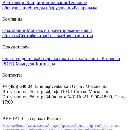
Вентиляция
Кондиционирование
Тепловое
оборудование
Бренды оборудования
Распродажа
Компания
О компании
Монтаж и проектирование
Наши
объекты
Сертификаты
Отзывы
Новости
Статьи
Покупателям
Оплата и доставка
Отсрочка платежа
Прайс-листы
Каталоги
PDF
BIM-модели
Контакты
Контакты
+7 (495) 640-24-15
info@ventar-s.ru
Офис: Москва, ш.
Энтузиастов, 56, стр. 44, оф. 1103-1
Склад: Москва, ш.
Энтузиастов, 56, стр. 34 (ворота №3)
Пн–Чт 9:00–18:00, Пт до
17:00
ВЕНТАР-С в городах России
Москва
Абакан
Альметьевск
Ангарск
Арзамас
Армавир
Артём
Архангельск