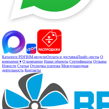
Каталоги PDF
BIM-модели
Оплата и доставка
Прайс-листы
О
компании ▾
О компании
Наши объекты
Сертификаты
Отзывы
Новости
Статьи
Отсрочка платежа
Международная
деятельность
Контакты