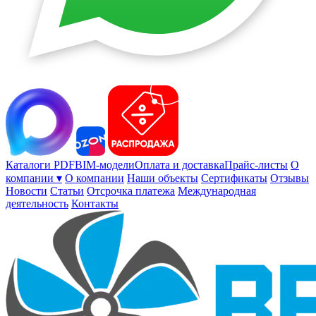
Каталоги PDF
BIM-модели
Оплата и доставка
Прайс-листы
О
компании ▾
О компании
Наши объекты
Сертификаты
Отзывы
Новости
Статьи
Отсрочка платежа
Международная
деятельность
Контакты