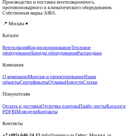
Производство и поставка вентиляционного,
противопожарного и климатического оборудования.
Собственная марка AIRS.
📍 Москва ▾
Каталог
Вентиляция
Кондиционирование
Тепловое
оборудование
Бренды оборудования
Распродажа
Компания
О компании
Монтаж и проектирование
Наши
объекты
Сертификаты
Отзывы
Новости
Статьи
Покупателям
Оплата и доставка
Отсрочка платежа
Прайс-листы
Каталоги
PDF
BIM-модели
Контакты
Контакты
+7 (495) 640-24-15
info@ventar-s.ru
Офис: Москва, ш.