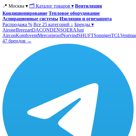
📍 Москва ▾
🗂 Каталог товаров ▾
Вентиляция
Кондиционирование
Тепловое оборудование
Аспирационные системы
Изоляция и огнезащита
Распродажа %
Все 25 категорий ↓
Бренды ▾
Airone
Breezart
DACOND
ENSO
ERA
Just
Aircon
Komfovent
Mercorproof
Norvind
SHUFT
Sonniger
TCL
Ventma
47 брендов →