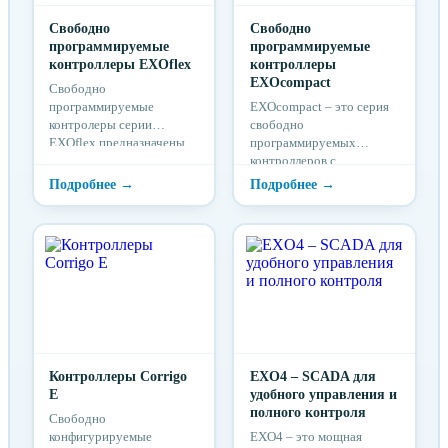
Свободно
Свободно
программируемые
программируемые
контроллеры EXOflex
контроллеры
EXOcompact
Свободно
программируемые
EXOcompact – это серия
контролеры серии
свободно
EXOflex предназначены
программируемых
для построения гибких и
контроллеров с
разветвленных системы
фиксированным набором
управления,
входов и выходов. Они
регулирования,
разработаны для
диспетчеризации и
приложений, где важными
передачи данных.
факторами являются
программируемость,
компактный дизайн,
коммуникационные
возможности и
производительность.
EXOcompact можно
Контроллеры Corrigo
использовать как
EXO4 – SCADA для
Е
отдельное устройство или
удобного управления и
как часть большой
полного контроля
Свободно
системы автоматизации
конфигурируемые
EXO4 – это мощная