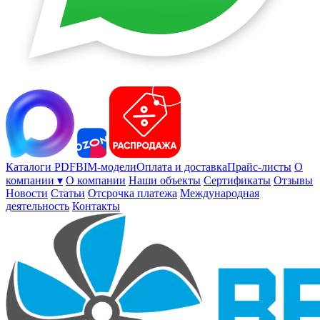
Каталоги PDF
BIM-модели
Оплата и доставка
Прайс-листы
О
компании ▾
О компании
Наши объекты
Сертификаты
Отзывы
Новости
Статьи
Отсрочка платежа
Международная
деятельность
Контакты