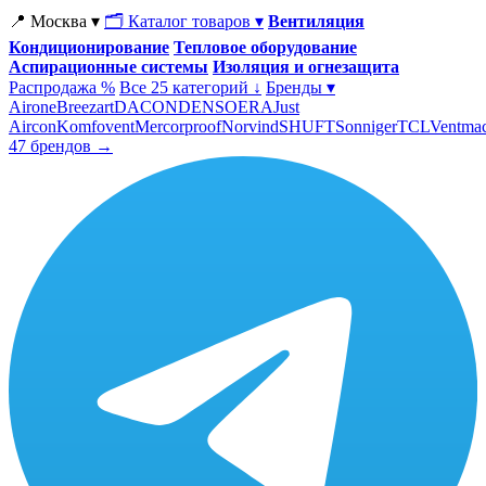
📍 Москва ▾
🗂 Каталог товаров ▾
Вентиляция
Кондиционирование
Тепловое оборудование
Аспирационные системы
Изоляция и огнезащита
Распродажа %
Все 25 категорий ↓
Бренды ▾
Airone
Breezart
DACOND
ENSO
ERA
Just
Aircon
Komfovent
Mercorproof
Norvind
SHUFT
Sonniger
TCL
Ventma
47 брендов →