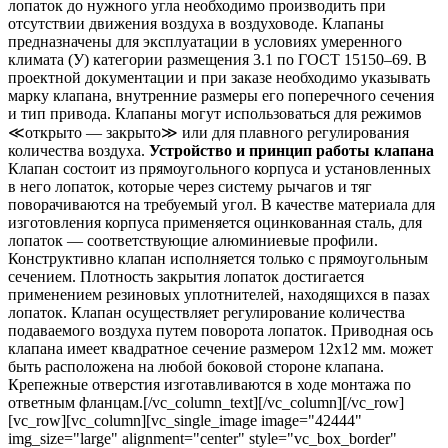
лопаток до нужного угла необходимо производить при
отсутствии движения воздуха в воздуховоде. Клапаны
предназначены для эксплуатации в условиях умеренного
климата (У) категории размещения 3.1 по ГОСТ 15150–69. В
проектной документации и при заказе необходимо указывать
марку клапана, внутренние размеры его поперечного сечения
и тип привода. Клапаны могут использоваться для режимов
≪открыто — закрыто≫ или для плавного регулирования
количества воздуха.
Устройство и принцип работы клапана
Клапан состоит из прямоугольного корпуса и установленных
в него лопаток, которые через систему рычагов и тяг
поворачиваются на требуемый угол. В качестве материала для
изготовления корпуса применяется оцинкованная сталь, для
лопаток — соответствующие алюминиевые профили.
Конструктивно клапан исполняется только с прямоугольным
сечением. Плотность закрытия лопаток достигается
применением резиновых уплотнителей, находящихся в пазах
лопаток. Клапан осуществляет регулирование количества
подаваемого воздуха путем поворота лопаток. Приводная ось
клапана имеет квадратное сечение размером 12x12 мм. может
быть расположена на любой боковой стороне клапана.
Крепежные отверстия изготавливаются в ходе монтажа по
ответным фланцам.[/vc_column_text][/vc_column][/vc_row]
[vc_row][vc_column][vc_single_image image="42444"
img_size="large" alignment="center" style="vc_box_border"