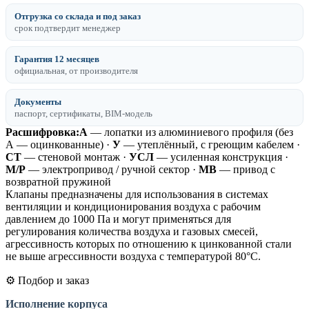
Отгрузка со склада и под заказ
срок подтвердит менеджер
Гарантия 12 месяцев
официальная, от производителя
Документы
паспорт, сертификаты, BIM-модель
Расшифровка:
А
— лопатки из алюминиевого профиля (без
А — оцинкованные) ·
У
— утеплённый, с греющим кабелем ·
СТ
— стеновой монтаж ·
УСЛ
— усиленная конструкция ·
М/Р
— электропривод / ручной сектор ·
МВ
— привод с
возвратной пружиной
Клапаны предназначены для использования в системах
вентиляции и кондиционирования воздуха с рабочим
давлением до 1000 Па и могут применяться для
регулирования количества воздуха и газовых смесей,
агрессивность которых по отношению к цинкованной стали
не выше агрессивности воздуха с температурой 80°С.
⚙️ Подбор и заказ
Исполнение корпуса