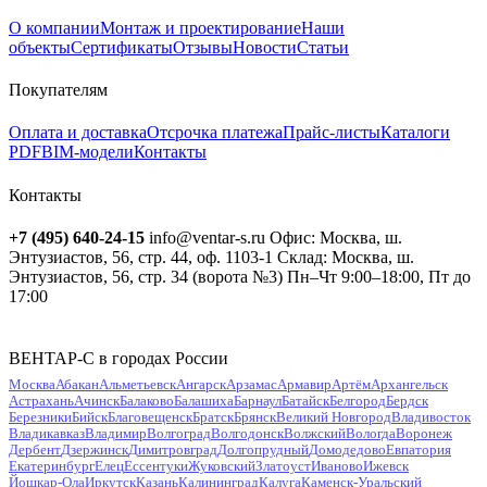
О компании
Монтаж и проектирование
Наши
объекты
Сертификаты
Отзывы
Новости
Статьи
Покупателям
Оплата и доставка
Отсрочка платежа
Прайс-листы
Каталоги
PDF
BIM-модели
Контакты
Контакты
+7 (495) 640-24-15
info@ventar-s.ru
Офис: Москва, ш.
Энтузиастов, 56, стр. 44, оф. 1103-1
Склад: Москва, ш.
Энтузиастов, 56, стр. 34 (ворота №3)
Пн–Чт 9:00–18:00, Пт до
17:00
ВЕНТАР-С в городах России
Москва
Абакан
Альметьевск
Ангарск
Арзамас
Армавир
Артём
Архангельск
Астрахань
Ачинск
Балаково
Балашиха
Барнаул
Батайск
Белгород
Бердск
Березники
Бийск
Благовещенск
Братск
Брянск
Великий Новгород
Владивосток
Владикавказ
Владимир
Волгоград
Волгодонск
Волжский
Вологда
Воронеж
Дербент
Дзержинск
Димитровград
Долгопрудный
Домодедово
Евпатория
Екатеринбург
Елец
Ессентуки
Жуковский
Златоуст
Иваново
Ижевск
Йошкар-Ола
Иркутск
Казань
Калининград
Калуга
Каменск-Уральский