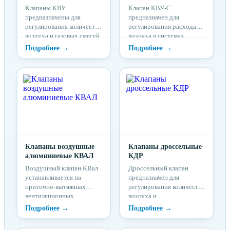
Клапаны КВУ
Клапан КВУ-С
предназначены для
предназначен для
регулирования количества
регулирования расхода
воздуха и газовых смесей.
воздуха в системах
Применяются в системе
вентиляции и
кондиционирования
кондиционирования в
воздуха и вентиляции
условиях пониженных
низкого давления.
температур при рабочем
давление в сети до 1000
Па.
Клапаны воздушные
Клапаны дроссельные
алюминиевые КВАЛ
КДР
Воздушный клапан КВал
Дроссельный клапан
устанавливается на
предназначен для
приточно-вытяжных
регулирования количества
вентиляционных
воздуха и
системах зданий и
невзрывоопасных
сооружений различного
газовоздушных смесей,
назначения.
агрессивность которых по