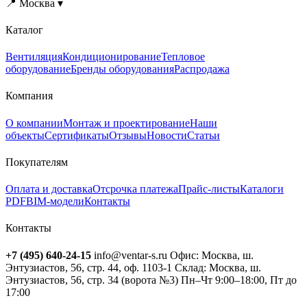
📍 Москва ▾
Каталог
Вентиляция
Кондиционирование
Тепловое
оборудование
Бренды оборудования
Распродажа
Компания
О компании
Монтаж и проектирование
Наши
объекты
Сертификаты
Отзывы
Новости
Статьи
Покупателям
Оплата и доставка
Отсрочка платежа
Прайс-листы
Каталоги
PDF
BIM-модели
Контакты
Контакты
+7 (495) 640-24-15
info@ventar-s.ru
Офис: Москва, ш.
Энтузиастов, 56, стр. 44, оф. 1103-1
Склад: Москва, ш.
Энтузиастов, 56, стр. 34 (ворота №3)
Пн–Чт 9:00–18:00, Пт до
17:00