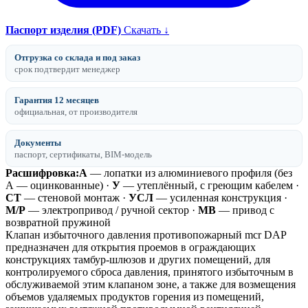
Паспорт изделия (PDF)
Скачать ↓
Отгрузка со склада и под заказ
срок подтвердит менеджер
Гарантия 12 месяцев
официальная, от производителя
Документы
паспорт, сертификаты, BIM-модель
Расшифровка:
А
— лопатки из алюминиевого профиля (без
А — оцинкованные) ·
У
— утеплённый, с греющим кабелем ·
СТ
— стеновой монтаж ·
УСЛ
— усиленная конструкция ·
М/Р
— электропривод / ручной сектор ·
МВ
— привод с
возвратной пружиной
Клапан избыточного давления противопожарный mcr DAP
предназначен для открытия проемов в ограждающих
конструкциях тамбур-шлюзов и других помещений, для
контролируемого сброса давления, принятого избыточным в
обслуживаемой этим клапаном зоне, а также для возмещения
объемов удаляемых продуктов горения из помещений,