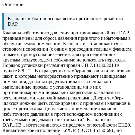
Описание
Клапаны избыточного давления противопожарный mcr
DAP
Клапаны избыточного давления противопожарный mcr DAP
предназначены для сброса давления принятого избыточным в
обслуживаемом помещении. Клапаны изготавливаются в
стеновом исполнении (с одним присоединительным фланцем)
и имеют прямоугольное сечение, для присоединения к
круглым воздуховодам необходимо использовать переходы.
Порядок установки регламинтирован СП 7.13130.2013 в
пункте 8.8.: " ...В ограждениях тамбур-шлюзов или лифтовых
шахт, к которым непосредственно примыкают защищаемые
помещения, должны предусматриваться специально
выполненные проемы с установленными в них
противопожарными нормально-закрытыми клапанами и
регулируемыми жалюзийными решетками. Двери тамбур-
шлюзов должны быть сблокированы с приводами клапанов в
цикле противохода. Допускается применение клапанов
избыточного давления в противопожарном исполнении с
требуемыми пределами огнестойкости". Клапаны mcr
DAP...H3... изготавливаются с пределом огнестойкости EI120.
Климатическое исполнение - УХЛ4 (ГОСТ 15150-69) , по