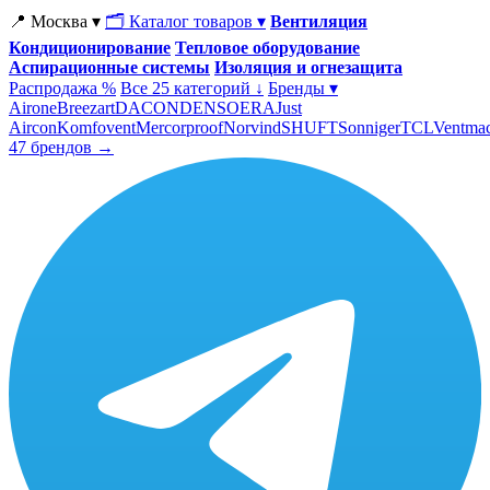
📍 Москва ▾
🗂 Каталог товаров ▾
Вентиляция
Кондиционирование
Тепловое оборудование
Аспирационные системы
Изоляция и огнезащита
Распродажа %
Все 25 категорий ↓
Бренды ▾
Airone
Breezart
DACOND
ENSO
ERA
Just
Aircon
Komfovent
Mercorproof
Norvind
SHUFT
Sonniger
TCL
Ventma
47 брендов →