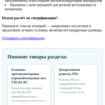
заполоненной огнестойким теплоизолирующем материалом.
Пружины с конструкцией для ручной регулировки ее
натяжения.
Нужен расчёт по спецификации?
Пришлите список позиций — оперативно посчитаем и
предложим лучшие условия, включая нестандартные размеры.
Отправить спецификацию
Похожие товары раздела:
Клапаны
Декоративная
противопожарные
решетка PD2
взрывобезопасные mcr
Решетка PD2 из
FID-К1-ВЗ
оцинкованной стали
В конструкции клапана
толщиной 0,8 мм
mcr FID-К1-ВЗ
устанавливается на
взрывобезопасного
клапан стенового типа, по
исполнения используются
умолчанию окрашивается
«не искрящиеся пары
в белый цвет. При размере