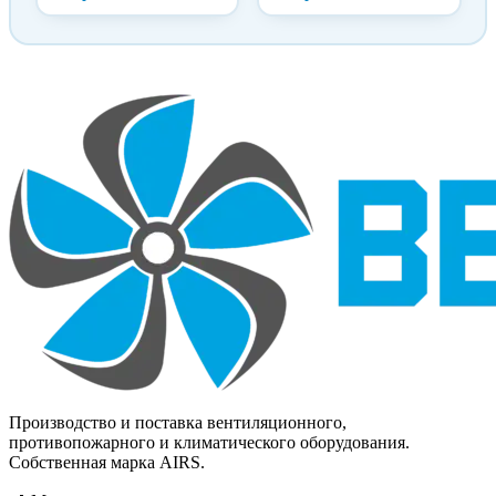
фланцевым соединением с
mrc FID-С2 применяются
двух сторон для
в случаях, когда
присоединения
выдвигается обязательное
воздуховода.
требование о
недопустимости вылета
заслонок за пределы
строительной
конструкции, например,
при установке клапана в
стенке лифтовой шахты.
Производство и поставка вентиляционного,
противопожарного и климатического оборудования.
Собственная марка AIRS.