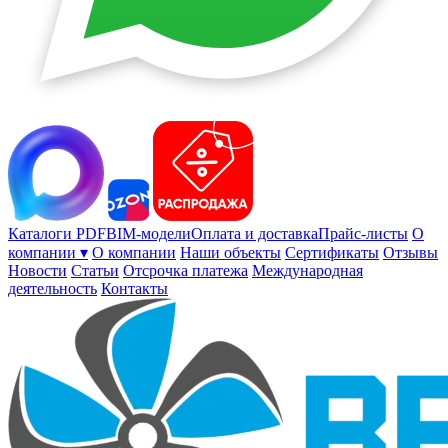
Каталоги PDF
BIM-модели
Оплата и доставка
Прайс-листы
О
компании ▾
О компании
Наши объекты
Сертификаты
Отзывы
Новости
Статьи
Отсрочка платежа
Международная
деятельность
Контакты