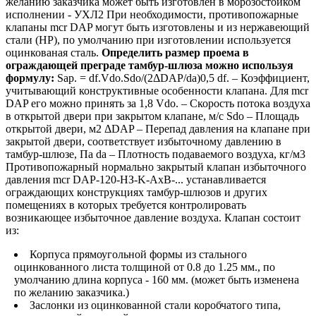
желанию заказчика может быть изготовлен в морозостойком
исполнении - УХЛ2 При необходимости, противопожарные
клапаны mcr DAP могут быть изготовлены и из нержавеющий
стали (НР), по умолчанию при изготовлении используется
оцинкованая сталь.
Определить размер проема в
ограждающей преграде тамбур-шлюза можно используя
формулу:
Sap. = df.Vdo.Sdo/(2ΔDAP/da)0,5 df. – Коэффициент,
учитывающий конструктивные особенности клапана. Для mcr
DAP его можно принять за 1,8 Vdo. – Скорость потока воздуха
в открытой двери при закрытом клапане, м/с Sdo – Площадь
открытой двери, м2 ΔDAP – Перепад давления на клапане при
закрытой двери, соответствует избыточному давлению в
тамбур-шлюзе, Па da – Плотность подаваемого воздуха, кг/м3
Противопожарный нормально закрытый клапан избыточного
давления mcr DAP-120-НЗ-K-AxB-... устанавливается
ограждающих конструкциях тамбур-шлюзов и других
помещениях в которых требуется контролировать
возникающее избыточное давление воздуха. Клапан состоит
из:
Корпуса прямоугольной формы из стального
оцинкованного листа толщиной от 0.8 до 1.25 мм., по
умолчанию длина корпуса - 160 мм. (может быть изменена
по желанию заказчика.)
Заслонки из оцинкованной стали коробчатого типа,