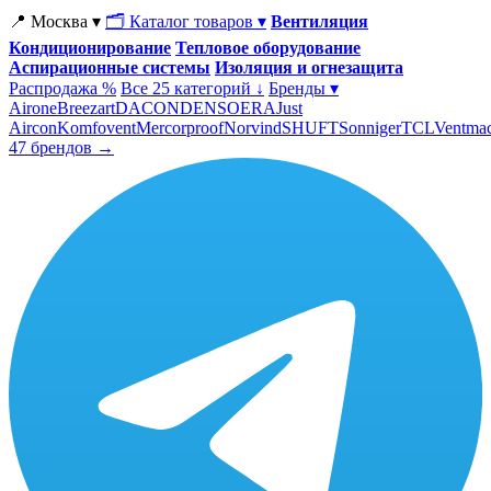
📍 Москва ▾
🗂 Каталог товаров ▾
Вентиляция
Кондиционирование
Тепловое оборудование
Аспирационные системы
Изоляция и огнезащита
Распродажа %
Все 25 категорий ↓
Бренды ▾
Airone
Breezart
DACOND
ENSO
ERA
Just
Aircon
Komfovent
Mercorproof
Norvind
SHUFT
Sonniger
TCL
Ventma
47 брендов →