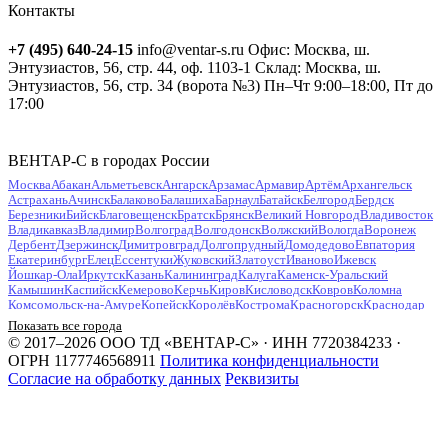
Контакты
+7 (495) 640-24-15
info@ventar-s.ru
Офис: Москва, ш.
Энтузиастов, 56, стр. 44, оф. 1103-1
Склад: Москва, ш.
Энтузиастов, 56, стр. 34 (ворота №3)
Пн–Чт 9:00–18:00, Пт до
17:00
ВЕНТАР-С в городах России
Москва
Абакан
Альметьевск
Ангарск
Арзамас
Армавир
Артём
Архангельск
Астрахань
Ачинск
Балаково
Балашиха
Барнаул
Батайск
Белгород
Бердск
Березники
Бийск
Благовещенск
Братск
Брянск
Великий Новгород
Владивосток
Владикавказ
Владимир
Волгоград
Волгодонск
Волжский
Вологда
Воронеж
Дербент
Дзержинск
Димитровград
Долгопрудный
Домодедово
Евпатория
Екатеринбург
Елец
Ессентуки
Жуковский
Златоуст
Иваново
Ижевск
Йошкар-Ола
Иркутск
Казань
Калининград
Калуга
Каменск-Уральский
Камышин
Каспийск
Кемерово
Керчь
Киров
Кисловодск
Ковров
Коломна
Комсомольск-на-Амуре
Копейск
Королёв
Кострома
Красногорск
Краснодар
Красноярск
Курган
Курск
Кызыл
Липецк
Люберцы
Магнитогорск
Майкоп
Показать все города
Махачкала
Миасс
Мурманск
Муром
Мытищи
Набережные Челны
Нальчик
© 2017–2026 ООО ТД «ВЕНТАР-С» · ИНН 7720384233 ·
Находка
Невинномысск
Нефтекамск
Нефтеюганск
Нижневартовск
Нижнекамск
ОГРН 1177746568911
Политика конфиденциальности
Нижний Новгород
Нижний Тагил
Новокузнецк
Новокуйбышевск
Согласие на обработку данных
Реквизиты
Новомосковск
Новороссийск
Новосибирск
Новочебоксарск
Новочеркасск
Новошахтинск
Новый Уренгой
Ногинск
Норильск
Ноябрьск
Обнинск
Одинцово
Октябрьский
Омск
Орёл
Оренбург
Орехово-Зуево
Орск
Пенза
Первоуральск
Пермь
Петрозаводск
Петропавловск-Камчатский
Подольск
Прокопьевск
Псков
Пушкино
Пятигорск
Раменское
Ростов-на-Дону
Рубцовск