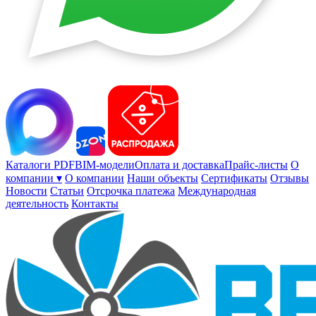
Каталоги PDF
BIM-модели
Оплата и доставка
Прайс-листы
О
компании ▾
О компании
Наши объекты
Сертификаты
Отзывы
Новости
Статьи
Отсрочка платежа
Международная
деятельность
Контакты