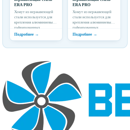
ERA PRO
ERA PRO
Хомут из нержавеющей
Хомут из нержавеющей
стали используется для
стали используется для
крепления алюминиевых
крепления алюминиевых
гофрированных
гофрированных
воздуховодов, резиновых
воздуховодов, резиновых
шлангов и муфт
шлангов и муфт