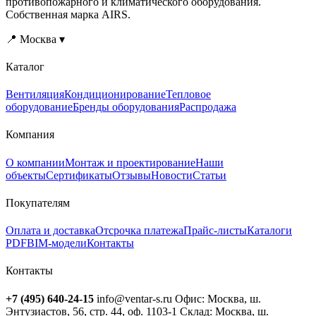
противопожарного и климатического оборудования.
Собственная марка AIRS.
📍 Москва ▾
Каталог
Вентиляция
Кондиционирование
Тепловое
оборудование
Бренды оборудования
Распродажа
Компания
О компании
Монтаж и проектирование
Наши
объекты
Сертификаты
Отзывы
Новости
Статьи
Покупателям
Оплата и доставка
Отсрочка платежа
Прайс-листы
Каталоги
PDF
BIM-модели
Контакты
Контакты
+7 (495) 640-24-15
info@ventar-s.ru
Офис: Москва, ш.
Энтузиастов, 56, стр. 44, оф. 1103-1
Склад: Москва, ш.