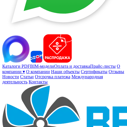
Каталоги PDF
BIM-модели
Оплата и доставка
Прайс-листы
О
компании ▾
О компании
Наши объекты
Сертификаты
Отзывы
Новости
Статьи
Отсрочка платежа
Международная
деятельность
Контакты