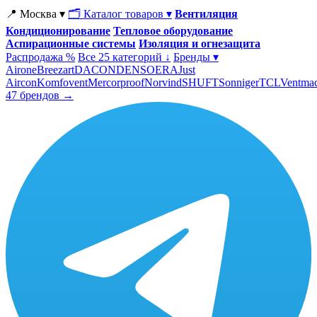
📍 Москва ▾
🗂 Каталог товаров ▾
Вентиляция
Кондиционирование
Тепловое оборудование
Аспирационные системы
Изоляция и огнезащита
Распродажа %
Все 25 категорий ↓
Бренды ▾
Airone
Breezart
DACOND
ENSO
ERA
Just
Aircon
Komfovent
Mercorproof
Norvind
SHUFT
Sonniger
TCL
Ventma
47 брендов →