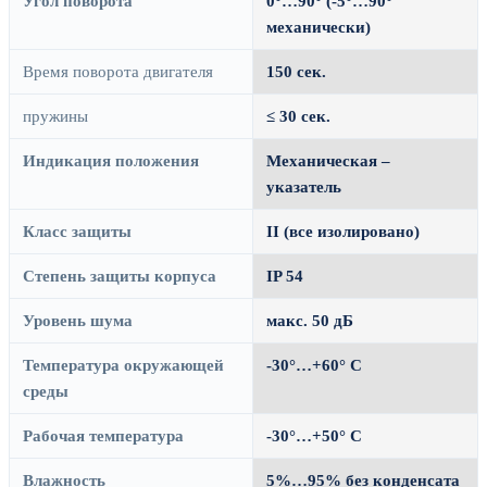
Угол поворота
0°…90° (-5°…90°
механически)
Время поворота двигателя
150 сек.
пружины
≤ 30 сек.
Индикация положения
Механическая –
указатель
Класс защиты
II (все изолировано)
Степень защиты корпуса
IP 54
Уровень шума
макс. 50 дБ
Температура окружающей
-30°…+60° С
среды
Рабочая температура
-30°…+50° С
Влажность
5%…95% без конденсата