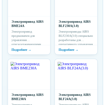
Электропривод AIRS
Электропривод AIRS
BME24A
BLF230A(3.0)
Электропривод
Электроприводы AIRS
предназначен для
BLF230A(3.0) специально
управления
разработаны для
огнезадерживающими
оперативного управления
клапанами и клапанами
клапанами безопасности
дымоудаления,
различных размеров по
установленных в
противопожарной
системах вентиляции и
защите. В случае
кондиционирования, и
необходимости
системах
электропривод
противопожарной
возвращается в исходное
вентиляции.
положение под действием
возвратной пружины при
отключении
электропитания либо при
Электропривод AIRS
срабатывании
Электропривод AIRS
BME230A
термодатчика.
BLF24A(3.0)
Электропривод
Электроприводы AIRS