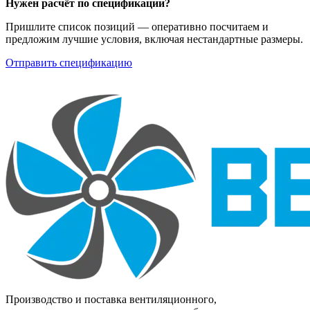
Нужен расчёт по спецификации?
необходимости
вентиляции,
электропривод
кондиционирования и
Пришлите список позиций — оперативно посчитаем и
возвращается в исходное
системах
предложим лучшие условия, включая нестандартные размеры.
положение под действием
противопожарной
возвратной пружины при
вентиляции.
Отправить спецификацию
отключении
электропитания либо при
срабатывании
термодатчика.
Производство и поставка вентиляционного,