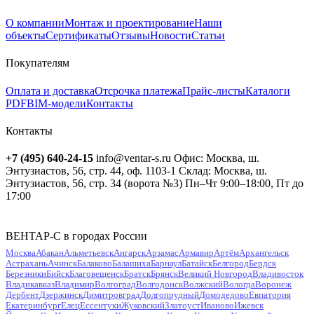
О компании
Монтаж и проектирование
Наши
объекты
Сертификаты
Отзывы
Новости
Статьи
Покупателям
Оплата и доставка
Отсрочка платежа
Прайс-листы
Каталоги
PDF
BIM-модели
Контакты
Контакты
+7 (495) 640-24-15
info@ventar-s.ru
Офис: Москва, ш.
Энтузиастов, 56, стр. 44, оф. 1103-1
Склад: Москва, ш.
Энтузиастов, 56, стр. 34 (ворота №3)
Пн–Чт 9:00–18:00, Пт до
17:00
ВЕНТАР-С в городах России
Москва
Абакан
Альметьевск
Ангарск
Арзамас
Армавир
Артём
Архангельск
Астрахань
Ачинск
Балаково
Балашиха
Барнаул
Батайск
Белгород
Бердск
Березники
Бийск
Благовещенск
Братск
Брянск
Великий Новгород
Владивосток
Владикавказ
Владимир
Волгоград
Волгодонск
Волжский
Вологда
Воронеж
Дербент
Дзержинск
Димитровград
Долгопрудный
Домодедово
Евпатория
Екатеринбург
Елец
Ессентуки
Жуковский
Златоуст
Иваново
Ижевск