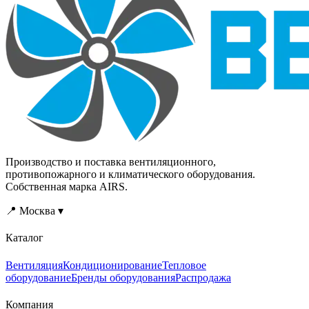
электродвигателей
электродвигателей
осуществляется вручную
осуществляется вручную
путем вращения
путем вращения
потенциометра на панели
потенциометра на панели
управления или
управления или
автоматически от
автоматически от
внешних сигналов
внешних сигналов
управления.
управления.
Производство и поставка вентиляционного,
противопожарного и климатического оборудования.
Собственная марка AIRS.
📍 Москва ▾
Каталог
Вентиляция
Кондиционирование
Тепловое
оборудование
Бренды оборудования
Распродажа
Компания