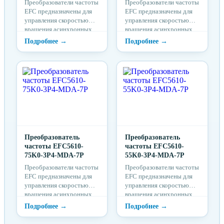
Преобразователи частоты
Преобразователи частоты
EFC предназначены для
EFC предназначены для
управления скоростью
управления скоростью
вращения асинхронных
вращения асинхронных
электродвигателей
электродвигателей
посредством изменения
посредством изменения
частоты питающего
частоты питающего
напряжения в системах
напряжения в системах
вентиляции и
вентиляции и
кондиционирования, в
кондиционирования, в
насосных станциях.
насосных станциях.
Изменение скорости
Изменение скорости
вращения
вращения
электродвигателей
электродвигателей
осуществляется вручную
осуществляется вручную
путем вращения
Преобразователь
путем вращения
Преобразователь
потенциометра на панели
частоты EFC5610-
потенциометра на панели
частоты EFC5610-
управления или
75K0-3P4-MDA-7P
управления или
55K0-3P4-MDA-7P
автоматически от
автоматически от
Преобразователи частоты
Преобразователи частоты
внешних сигналов
внешних сигналов
EFC предназначены для
EFC предназначены для
управления.
управления.
управления скоростью
управления скоростью
вращения асинхронных
вращения асинхронных
электродвигателей
электродвигателей
посредством изменения
посредством изменения
частоты питающего
частоты питающего