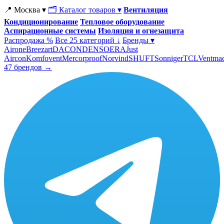
📍 Москва ▾
🗂 Каталог товаров ▾
Вентиляция
Кондиционирование
Тепловое оборудование
Аспирационные системы
Изоляция и огнезащита
Распродажа %
Все 25 категорий ↓
Бренды ▾
Airone
Breezart
DACOND
ENSO
ERA
Just
Aircon
Komfovent
Mercorproof
Norvind
SHUFT
Sonniger
TCL
Ventma
47 брендов →