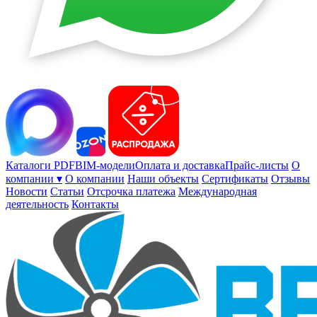
Каталоги PDF
BIM-модели
Оплата и доставка
Прайс-листы
О
компании ▾
О компании
Наши объекты
Сертификаты
Отзывы
Новости
Статьи
Отсрочка платежа
Международная
деятельность
Контакты