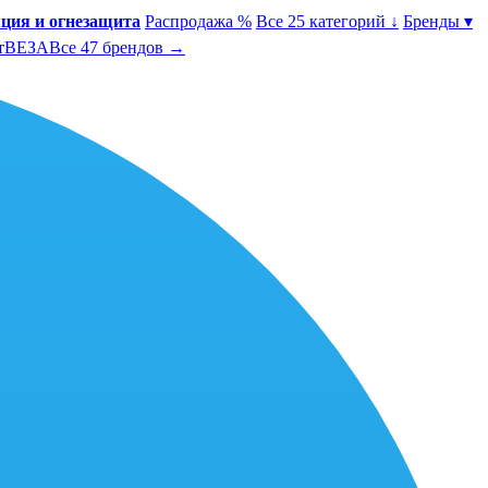
ция и огнезащита
Распродажа %
Все 25 категорий ↓
Бренды ▾
т
ВЕЗА
Все 47 брендов →