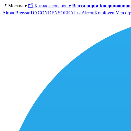
📍 Москва ▾
🗂 Каталог товаров ▾
Вентиляция
Кондициониро
Airone
Breezart
DACOND
ENSO
ERA
Just Aircon
Komfovent
Mercorp