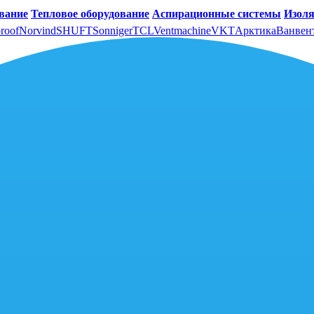
вание
Тепловое оборудование
Аспирационные системы
Изоля
roof
Norvind
SHUFT
Sonniger
TCL
Ventmachine
VKT
Арктика
Ванвен