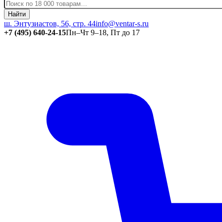
Найти
ш. Энтузиастов, 56, стр. 44
info@ventar-s.ru
+7 (495) 640-24-15
Пн–Чт 9–18, Пт до 17