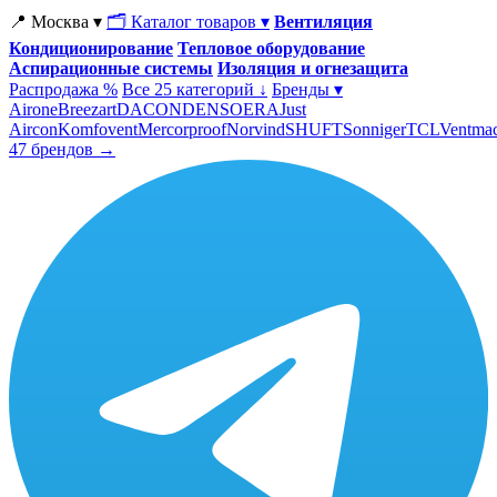
📍 Москва ▾
🗂 Каталог товаров ▾
Вентиляция
Кондиционирование
Тепловое оборудование
Аспирационные системы
Изоляция и огнезащита
Распродажа %
Все 25 категорий ↓
Бренды ▾
Airone
Breezart
DACOND
ENSO
ERA
Just
Aircon
Komfovent
Mercorproof
Norvind
SHUFT
Sonniger
TCL
Ventma
47 брендов →