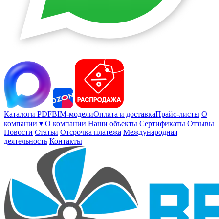
Каталоги PDF
BIM-модели
Оплата и доставка
Прайс-листы
О
компании ▾
О компании
Наши объекты
Сертификаты
Отзывы
Новости
Статьи
Отсрочка платежа
Международная
деятельность
Контакты