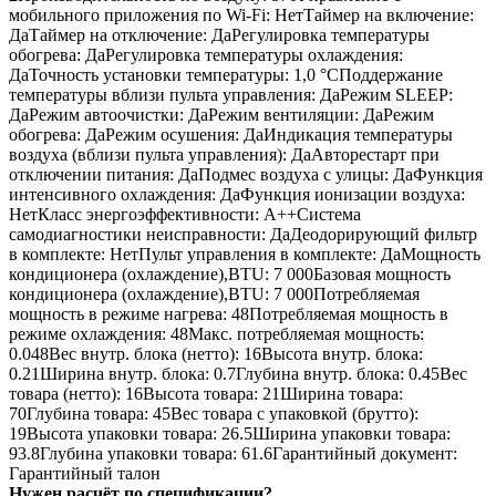
мобильного приложения по Wi-Fi: НетТаймер на включение:
ДаТаймер на отключение: ДаРегулировка температуры
обогрева: ДаРегулировка температуры охлаждения:
ДаТочность установки температуры: 1,0 °СПоддержание
температуры вблизи пульта управления: ДаРежим SLEEP:
ДаРежим автоочистки: ДаРежим вентиляции: ДаРежим
обогрева: ДаРежим осушения: ДаИндикация температуры
воздуха (вблизи пульта управления): ДаАвторестарт при
отключении питания: ДаПодмес воздуха с улицы: ДаФункция
интенсивного охлаждения: ДаФункция ионизации воздуха:
НетКласс энергоэффективности: A++Система
самодиагностики неисправности: ДаДеодорирующий фильтр
в комплекте: НетПульт управления в комплекте: ДаМощность
кондиционера (охлаждение),BTU: 7 000Базовая мощность
кондиционера (охлаждение),BTU: 7 000Потребляемая
мощность в режиме нагрева: 48Потребляемая мощность в
режиме охлаждения: 48Макс. потребляемая мощность:
0.048Вес внутр. блока (нетто): 16Высота внутр. блока:
0.21Ширина внутр. блока: 0.7Глубина внутр. блока: 0.45Вес
товара (нетто): 16Высота товара: 21Ширина товара:
70Глубина товара: 45Вес товара с упаковкой (брутто):
19Высота упаковки товара: 26.5Ширина упаковки товара:
93.8Глубина упаковки товара: 61.6Гарантийный документ:
Гарантийный талон
Нужен расчёт по спецификации?