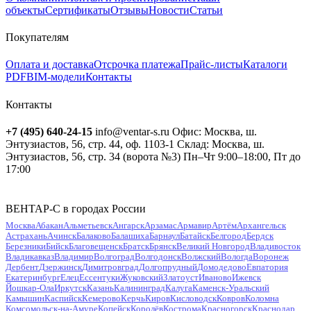
объекты
Сертификаты
Отзывы
Новости
Статьи
Покупателям
Оплата и доставка
Отсрочка платежа
Прайс-листы
Каталоги
PDF
BIM-модели
Контакты
Контакты
+7 (495) 640-24-15
info@ventar-s.ru
Офис: Москва, ш.
Энтузиастов, 56, стр. 44, оф. 1103-1
Склад: Москва, ш.
Энтузиастов, 56, стр. 34 (ворота №3)
Пн–Чт 9:00–18:00, Пт до
17:00
ВЕНТАР-С в городах России
Москва
Абакан
Альметьевск
Ангарск
Арзамас
Армавир
Артём
Архангельск
Астрахань
Ачинск
Балаково
Балашиха
Барнаул
Батайск
Белгород
Бердск
Березники
Бийск
Благовещенск
Братск
Брянск
Великий Новгород
Владивосток
Владикавказ
Владимир
Волгоград
Волгодонск
Волжский
Вологда
Воронеж
Дербент
Дзержинск
Димитровград
Долгопрудный
Домодедово
Евпатория
Екатеринбург
Елец
Ессентуки
Жуковский
Златоуст
Иваново
Ижевск
Йошкар-Ола
Иркутск
Казань
Калининград
Калуга
Каменск-Уральский
Камышин
Каспийск
Кемерово
Керчь
Киров
Кисловодск
Ковров
Коломна
Комсомольск-на-Амуре
Копейск
Королёв
Кострома
Красногорск
Краснодар