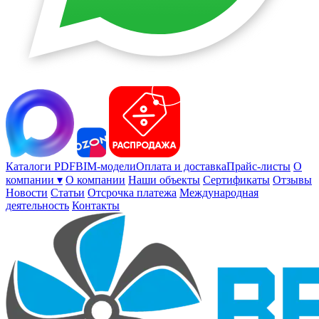
Каталоги PDF
BIM-модели
Оплата и доставка
Прайс-листы
О
компании ▾
О компании
Наши объекты
Сертификаты
Отзывы
Новости
Статьи
Отсрочка платежа
Международная
деятельность
Контакты