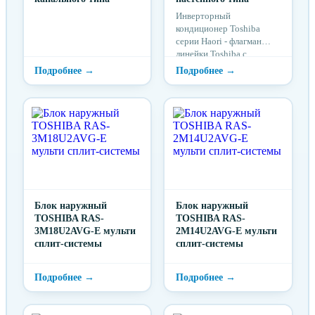
Инверторный
кондиционер Toshiba
серии Haori - флагман
линейки Toshiba с
мировым признанием,
лауреат престижных
премий в области дизайна
и технологий.
Блок наружный
Блок наружный
TOSHIBA RAS-
TOSHIBA RAS-
3M18U2AVG-E мульти
2M14U2AVG-E мульти
сплит-системы
сплит-системы