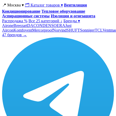
📍 Москва ▾
🗂 Каталог товаров ▾
Вентиляция
Кондиционирование
Тепловое оборудование
Аспирационные системы
Изоляция и огнезащита
Распродажа %
Все 25 категорий ↓
Бренды ▾
Airone
Breezart
DACOND
ENSO
ERA
Just
Aircon
Komfovent
Mercorproof
Norvind
SHUFT
Sonniger
TCL
Ventma
47 брендов →