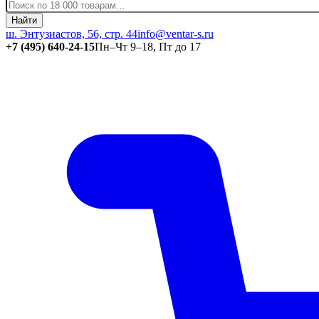
Найти
ш. Энтузиастов, 56, стр. 44
info@ventar-s.ru
+7 (495) 640-24-15
Пн–Чт 9–18, Пт до 17