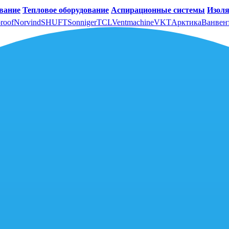
вание
Тепловое оборудование
Аспирационные системы
Изоля
roof
Norvind
SHUFT
Sonniger
TCL
Ventmachine
VKT
Арктика
Ванвен