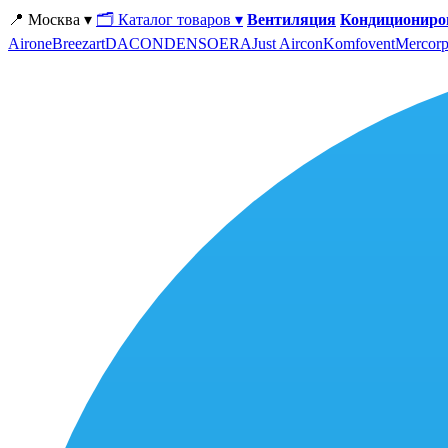
📍 Москва ▾
🗂 Каталог товаров ▾
Вентиляция
Кондициониро
Airone
Breezart
DACOND
ENSO
ERA
Just Aircon
Komfovent
Mercorp