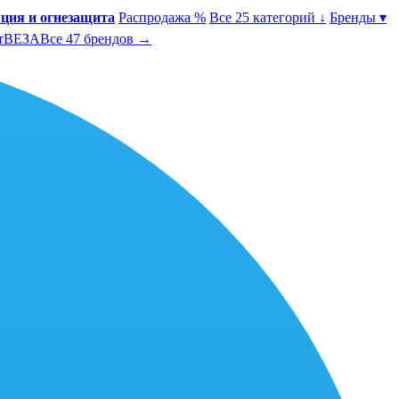
ция и огнезащита
Распродажа %
Все 25 категорий ↓
Бренды ▾
т
ВЕЗА
Все 47 брендов →