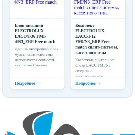
Блок внешний
Комплект
ELECTROLUX
ELECTROLUX
EACO/I-36 FMI-
EACC/I-12
4/N3_ERP Free match
FMI/N3_ERP Free
match сплит-системы,
Данный внутренний блок
кассетного типа
мульти сплит-системы
используется совместно с
Кассетные внутренние
внешними блоками
блоки EACC FMI/N3
различного типа и
созданы с
мощности.
использованием
технологии DC инвертор,
что позволяет им
практически бесшумно
работать на низких
частотах