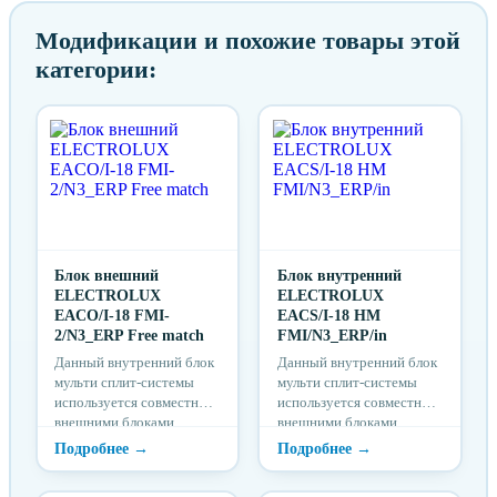
Модификации и похожие товары этой
категории:
Блок внешний
Блок внутренний
ELECTROLUX
ELECTROLUX
EACO/I-18 FMI-
EACS/I-18 HM
2/N3_ERP Free match
FMI/N3_ERP/in
Данный внутренний блок
Данный внутренний блок
мульти сплит-системы
мульти сплит-системы
используется совместно с
используется совместно с
внешними блоками
внешними блоками
различного типа и
различного типа и
мощности.
мощности.