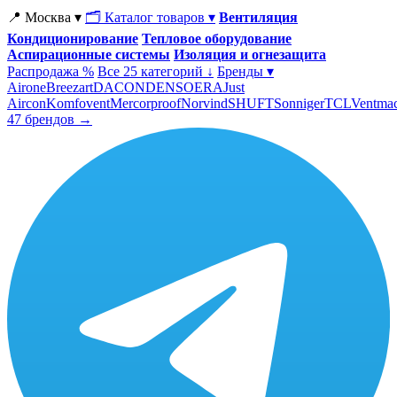
📍 Москва ▾
🗂 Каталог товаров ▾
Вентиляция
Кондиционирование
Тепловое оборудование
Аспирационные системы
Изоляция и огнезащита
Распродажа %
Все 25 категорий ↓
Бренды ▾
Airone
Breezart
DACOND
ENSO
ERA
Just
Aircon
Komfovent
Mercorproof
Norvind
SHUFT
Sonniger
TCL
Ventma
47 брендов →