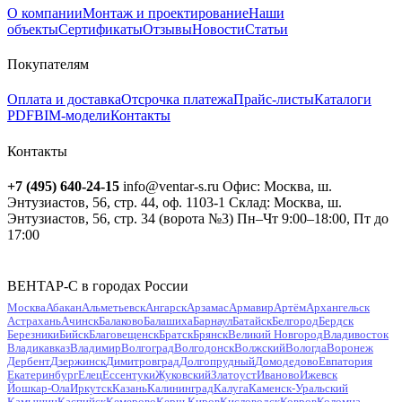
О компании
Монтаж и проектирование
Наши
объекты
Сертификаты
Отзывы
Новости
Статьи
Покупателям
Оплата и доставка
Отсрочка платежа
Прайс-листы
Каталоги
PDF
BIM-модели
Контакты
Контакты
+7 (495) 640-24-15
info@ventar-s.ru
Офис: Москва, ш.
Энтузиастов, 56, стр. 44, оф. 1103-1
Склад: Москва, ш.
Энтузиастов, 56, стр. 34 (ворота №3)
Пн–Чт 9:00–18:00, Пт до
17:00
ВЕНТАР-С в городах России
Москва
Абакан
Альметьевск
Ангарск
Арзамас
Армавир
Артём
Архангельск
Астрахань
Ачинск
Балаково
Балашиха
Барнаул
Батайск
Белгород
Бердск
Березники
Бийск
Благовещенск
Братск
Брянск
Великий Новгород
Владивосток
Владикавказ
Владимир
Волгоград
Волгодонск
Волжский
Вологда
Воронеж
Дербент
Дзержинск
Димитровград
Долгопрудный
Домодедово
Евпатория
Екатеринбург
Елец
Ессентуки
Жуковский
Златоуст
Иваново
Ижевск
Йошкар-Ола
Иркутск
Казань
Калининград
Калуга
Каменск-Уральский
Камышин
Каспийск
Кемерово
Керчь
Киров
Кисловодск
Ковров
Коломна