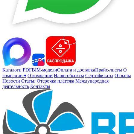
Каталоги PDF
BIM-модели
Оплата и доставка
Прайс-листы
О
компании ▾
О компании
Наши объекты
Сертификаты
Отзывы
Новости
Статьи
Отсрочка платежа
Международная
деятельность
Контакты