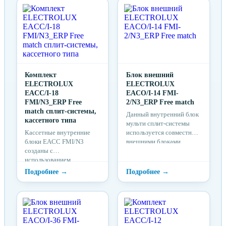
Комплект
Блок внешний
ELECTROLUX
ELECTROLUX
EACC/I-18
EACO/I-14 FMI-
FMI/N3_ERP Free
2/N3_ERP Free match
match сплит-системы,
Данный внутренний блок
кассетного типа
мульти сплит-системы
Кассетные внутренние
используется совместно с
блоки EACC FMI/N3
внешними блоками
созданы с
различного типа и
использованием
мощности.
технологии DC инвертор,
что позволяет им
практически бесшумно
работать на низких
частотах