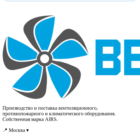
незаменимо при решении
незаменимо при решении
задач кондиционирования
задач кондиционирования
воздуха в
воздуха в
многоквартирных домах,
многоквартирных домах,
коттеджах, офисах,
коттеджах, офисах,
гостиницах, ресторанах.
гостиницах, ресторанах.
Производство и поставка вентиляционного,
противопожарного и климатического оборудования.
Собственная марка AIRS.
📍 Москва ▾