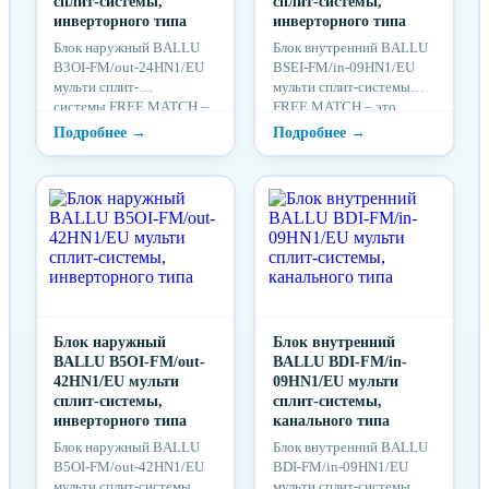
сплит-системы,
сплит-системы,
инверторного типа
инверторного типа
Блок наружный BALLU
Блок внутренний BALLU
B3OI-FM/out-24HN1/EU
BSEI-FM/in-09HN1/EU
мульти сплит-
мульти сплит-системы
системы FREE MATCH –
FREE MATCH – это
это климатическое
климатическое
оборудование нового
оборудование нового
поколения, которое
поколения, которое
незаменимо при решении
незаменимо при решении
задач кондиционирования
задач кондиционирования
воздуха в
воздуха в
многоквартирных домах,
многоквартирных домах,
коттеджах, офисах,
коттеджах, офисах,
гостиницах, ресторанах.
гостиницах, ресторанах.
Блок наружный
Блок внутренний
BALLU B5OI-FM/out-
BALLU BDI-FM/in-
42HN1/EU мульти
09HN1/EU мульти
сплит-системы,
сплит-системы,
инверторного типа
канального типа
Блок наружный BALLU
Блок внутренний BALLU
B5OI-FM/out-42HN1/EU
BDI-FM/in-09HN1/EU
мульти сплит-системы
мульти сплит-системы