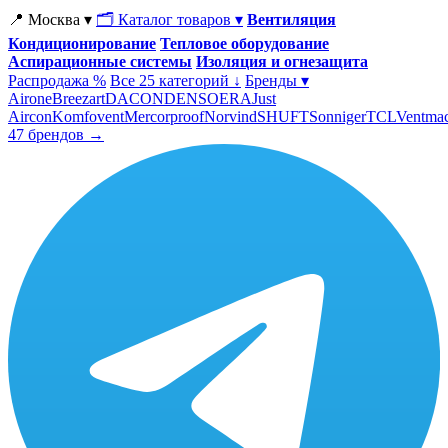
📍 Москва ▾
🗂 Каталог товаров ▾
Вентиляция
Кондиционирование
Тепловое оборудование
Аспирационные системы
Изоляция и огнезащита
Распродажа %
Все 25 категорий ↓
Бренды ▾
Airone
Breezart
DACOND
ENSO
ERA
Just
Aircon
Komfovent
Mercorproof
Norvind
SHUFT
Sonniger
TCL
Ventma
47 брендов →