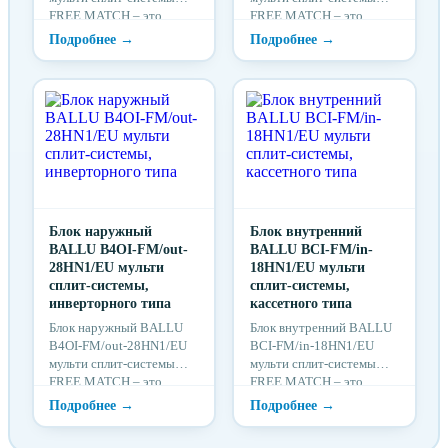
FREE MATCH – это
FREE MATCH – это
климатическое
климатическое
оборудование нового
оборудование нового
поколения, которое
поколения, которое
незаменимо при решении
незаменимо при решении
задач кондиционирования
задач кондиционирования
воздуха в
воздуха в
многоквартирных домах,
многоквартирных домах,
коттеджах, офисах,
коттеджах, офисах,
гостиницах, ресторанах.
гостиницах, ресторанах.
Блок наружный
Блок внутренний
BALLU B4OI-FM/out-
BALLU BCI-FM/in-
28HN1/EU мульти
18HN1/EU мульти
сплит-системы,
сплит-системы,
инверторного типа
кассетного типа
Блок наружный BALLU
Блок внутренний BALLU
B4OI-FM/out-28HN1/EU
BCI-FM/in-18HN1/EU
мульти сплит-системы
мульти сплит-системы
FREE MATCH – это
FREE MATCH – это
климатическое
климатическое
оборудование нового
оборудование нового
поколения, которое
поколения, которое