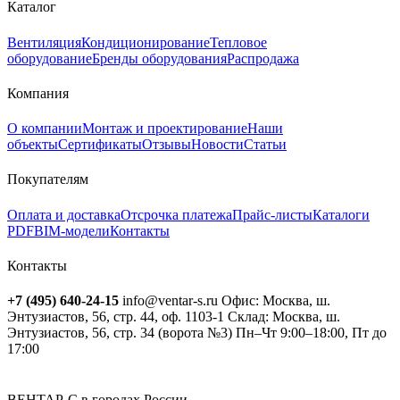
Каталог
Вентиляция
Кондиционирование
Тепловое
оборудование
Бренды оборудования
Распродажа
Компания
О компании
Монтаж и проектирование
Наши
объекты
Сертификаты
Отзывы
Новости
Статьи
Покупателям
Оплата и доставка
Отсрочка платежа
Прайс-листы
Каталоги
PDF
BIM-модели
Контакты
Контакты
+7 (495) 640-24-15
info@ventar-s.ru
Офис: Москва, ш.
Энтузиастов, 56, стр. 44, оф. 1103-1
Склад: Москва, ш.
Энтузиастов, 56, стр. 34 (ворота №3)
Пн–Чт 9:00–18:00, Пт до
17:00
ВЕНТАР-С в городах России