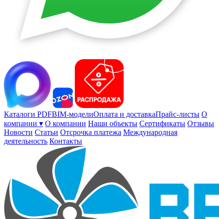
Каталоги PDF
BIM-модели
Оплата и доставка
Прайс-листы
О
компании ▾
О компании
Наши объекты
Сертификаты
Отзывы
Новости
Статьи
Отсрочка платежа
Международная
деятельность
Контакты