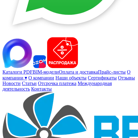
Каталоги PDF
BIM-модели
Оплата и доставка
Прайс-листы
О
компании ▾
О компании
Наши объекты
Сертификаты
Отзывы
Новости
Статьи
Отсрочка платежа
Международная
деятельность
Контакты