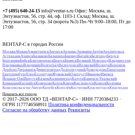
+7 (495) 640-24-15
info@ventar-s.ru
Офис: Москва, ш.
Энтузиастов, 56, стр. 44, оф. 1103-1
Склад: Москва, ш.
Энтузиастов, 56, стр. 34 (ворота №3)
Пн–Чт 9:00–18:00, Пт до
17:00
ВЕНТАР-С в городах России
Москва
Абакан
Альметьевск
Ангарск
Арзамас
Армавир
Артём
Архангельск
Астрахань
Ачинск
Балаково
Балашиха
Барнаул
Батайск
Белгород
Бердск
Березники
Бийск
Благовещенск
Братск
Брянск
Великий Новгород
Владивосток
Владикавказ
Владимир
Волгоград
Волгодонск
Волжский
Вологда
Воронеж
Дербент
Дзержинск
Димитровград
Долгопрудный
Домодедово
Евпатория
Екатеринбург
Елец
Ессентуки
Жуковский
Златоуст
Иваново
Ижевск
Йошкар-Ола
Иркутск
Казань
Калининград
Калуга
Каменск-Уральский
Камышин
Каспийск
Кемерово
Керчь
Киров
Кисловодск
Ковров
Коломна
Комсомольск-на-Амуре
Копейск
Королёв
Кострома
Красногорск
Краснодар
Красноярск
Курган
Курск
Кызыл
Липецк
Люберцы
Магнитогорск
Майкоп
Показать все города
Махачкала
Миасс
Мурманск
Муром
Мытищи
Набережные Челны
Нальчик
© 2017–2026 ООО ТД «ВЕНТАР-С» · ИНН 7720384233 ·
Находка
Невинномысск
Нефтекамск
Нефтеюганск
Нижневартовск
Нижнекамск
ОГРН 1177746568911
Политика конфиденциальности
Нижний Новгород
Нижний Тагил
Новокузнецк
Новокуйбышевск
Согласие на обработку данных
Реквизиты
Новомосковск
Новороссийск
Новосибирск
Новочебоксарск
Новочеркасск
Новошахтинск
Новый Уренгой
Ногинск
Норильск
Ноябрьск
Обнинск
Одинцово
Октябрьский
Омск
Орёл
Оренбург
Орехово-Зуево
Орск
Пенза
Первоуральск
Пермь
Петрозаводск
Петропавловск-Камчатский
Подольск
Прокопьевск
Псков
Пушкино
Пятигорск
Раменское
Ростов-на-Дону
Рубцовск
Рыбинск
Рязань
Салават
Самара
Санкт-Петербург
Саранск
Саратов