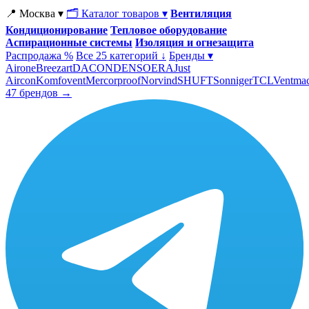
📍 Москва ▾
🗂 Каталог товаров ▾
Вентиляция
Кондиционирование
Тепловое оборудование
Аспирационные системы
Изоляция и огнезащита
Распродажа %
Все 25 категорий ↓
Бренды ▾
Airone
Breezart
DACOND
ENSO
ERA
Just
Aircon
Komfovent
Mercorproof
Norvind
SHUFT
Sonniger
TCL
Ventma
47 брендов →